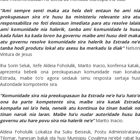
“Ami sempre senti maka ata hela deit entaun ho ami nia
prokupasaun sira n’e husu ba ministeriu relevante sira atu
responsabiliza no foti desizaun imediata para atu resolve lalais
ami komunidade nia halerik, tanba ami komunidade la husu
kada fulan ka kada loron ba governu maibe ami husu deit maka
atu governu resolve komunidade sira halerik ba Estrada ne’e
tanba hodi produtu lokal atu asesu ba merkadu la diak”
Nelson
Vintura de Jesus
Iha Sorin Seluk, Xefe Aldeia Foholulik, Marito Inacio, konfensa katak,
aprezenta bebeik ona preokupasaun komunidade nian konaba
Estrada, maibe to’o agora seidauk simu resposta sertaja husi
Autoridade kompotente sira.
“Komunidade sira nia preokupasaun ba Estrada ne’e ha’u hato’o
ona ba parte kompetente sira, maibe sira katak Estrada
kompaña sei la’o hela, neneik atu kontinua ba tinan badak no
tinan naruk nia laran. Maibe ha’u nudar autoridade husu ba
governu atu hare povu sira nia halerik ne’e”
Marito Inacio.
Aldeia Foholulik Lokaliza iha Suku Beiseuk, Postu Administrataivu
Tilomar, hanesan baluk ida husi Munisipiu Covalima ne’ebé rabat liu