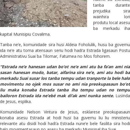
tanba durante
prejudika sira
wainhira lori
produtu local asesu
ba merkadu iha
kapital Munisipiu Covalima.
Tanba ne’e, komunidade sira husi Aldeia Foholulik, husu ba governu
ida ne’e atu toma atensaun seriu hodi hadi’a Estrada ligasaun Postu
Administrativu Suai ba Tilomar, Fatumea no Mos fohorem.
“Estrada ne’e hanesan udan bo’ot ne’e ami atu ba fa’an ami nia
sasan hanesan modo, batar, aifarina sira ne’e, ami atu hodi ba
merkadu Suai susar los tanba tempu udan tranporte la bele halo
movimentu no ojek mos susar no ami nia preokupasaun bo’ot
liu maka konaba Estrada tanba iha tempu udan no tempu
bailoron Estrada ida ne’ebé mak di’ak ami nunka sente.
Lusind
de Jesus, esplika.
Komunidade Nelson Vintura de Jesus, esklarese preokupasaun
konaba asesu Estrada at hodi husi ba guvernu liu liu ministeriu
relevante atu disidi hodi hadi’a Estrada nune’e bele fasilita sira hodi
halo movimentasaun no asesu ba merkadu Munisipal iha Suai.