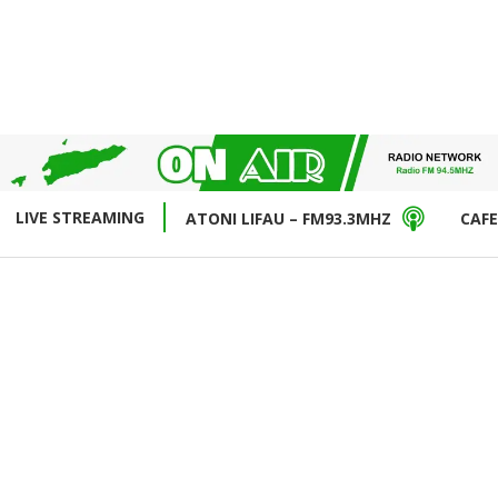
LIVE STREAMING
ATONI LIFAU – FM93.3MHZ
CAFE