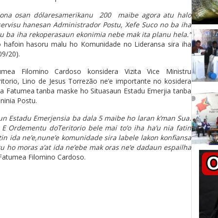
an ona osan dólaresamerikanu 200 maibe agora atu halo
 servisu hanesan Administrador Postu, Xefe Suco no ba iha
hotu ba iha rekoperasaun ekonimia nebe mak ita planu hela.”
o hafoin hasoru malu ho Komunidade no Lideransa sira iha
9/20).
tumea Filomino Cardoso konsidera Vizita Vice Ministru
torio, Lino de Jesus Torrezão ne’e importante no kosidera
iha Fatumea tanba maske ho Situasaun Estadu Emerjia tanba
ninia Postu.
aun Estadu Emerjensia ba dala 5 maibe ho laran k’man Sua.
 E Ordementu doTeritorio bele mai to’o iha ha’u nia fatin
tin ida ne’e,nune’e komunidade sira labele lakon konfiansa
ru ho moras a’at ida ne’ebe mak oras ne’e dadaun espailha
atumea Filomino Cardoso.