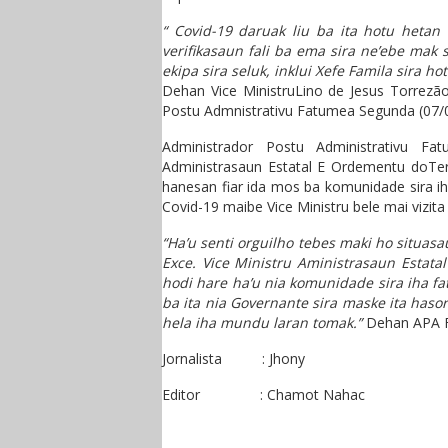
“ Covid-19 daruak liu ba ita hotu het
verifikasaun fali ba ema sira ne’ebe mak
ekipa sira seluk, inklui Xefe Famila sira 
Dehan Vice MinistruLino de Jesus Torrezã
Postu Admnistrativu Fatumea Segunda (07/0
Administrador Postu Administrativu Fa
Administrasaun Estatal E Ordementu doTeri
hanesan fiar ida mos ba komunidade sira 
Covid-19 maibe Vice Ministru bele mai vizita 
“Ha’u senti orguilho tebes maki ho situas
Exce. Vice Ministru Aministrasaun Estatal
hodi hare ha’u nia komunidade sira iha fa
ba ita nia Governante sira maske ita haso
hela iha mundu laran tomak.”
Dehan APA F
Jornalista : Jhony
Editor : Chamot Nahac