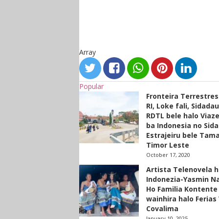
Array
Popular
Fronteira Terrestre
RI, Loke fali, Sidada
RDTL bele halo Viaze
ba Indonesia no Sid
Estrajeiru bele Tam
Timor Leste
October 17, 2020
Artista Telenovela h
Indonezia-Yasmin N
Ho Familia Kontente
wainhira halo Ferias 
Covalima
January 10, 2025