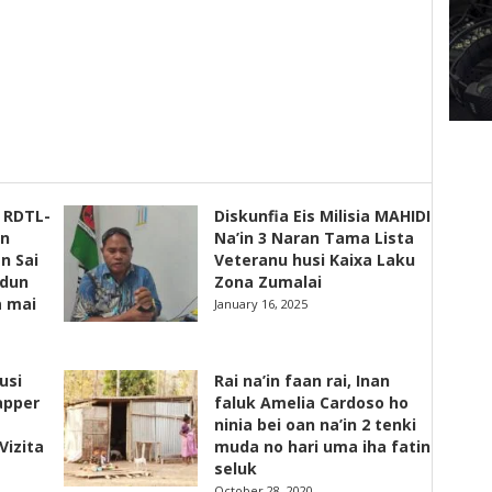
s RDTL-
Diskunfia Eis Milisia MAHIDI
un
Na’in 3 Naran Tama Lista
n Sai
Veteranu husi Kaixa Laku
adun
Zona Zumalai
a mai
January 16, 2025
usi
Rai na’in faan rai, Inan
apper
faluk Amelia Cardoso ho
ninia bei oan na’in 2 tenki
Vizita
muda no hari uma iha fatin
seluk
October 28, 2020