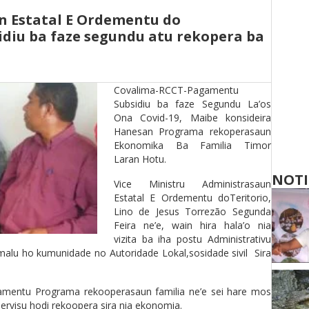
n Estatal E Ordementu do
diu ba faze segundu atu rekopera ba
Covalima-RCCT-Pagamentu
Subsidiu ba faze Segundu La’os
Ona Covid-19, Maibe konsideira
Hanesan Programa rekoperasaun
Ekonomika Ba Familia Timor
Laran Hotu.
NOTI
Vice Ministru Administrasaun
Estatal E Ordementu doTeritorio,
Lino de Jesus Torrezão Segunda
Feira ne’e, wain hira hala’o nia
vizita ba iha postu Administrativu
alu ho kumunidade no Autoridade Lokal,sosidade sivil Sira
agamentu Programa rekooperasaun familia ne’e sei hare mos
ervisu hodi rekoopera sira nia ekonomia.