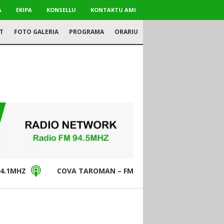
A
EKIPA
KONSELLU
KONTAKTU AMI
T
FOTO GALERIA
PROGRAMA
ORARIU
4.1MHZ
COVA TAROMAN – FM94.5MHZ
DON BO