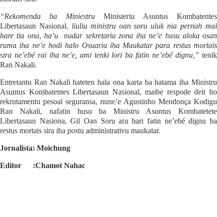
“Rekomenda ba Miniestru
Ministeriu Asuntus Kombatentes
Libertasaun Nasional,
liuliu ministru oan soru uluk nia pernah ma
hare tia ona, ha’u
nudar sekretariu zona iha ne’e husu aloka osan
ruma iha ne’e hodi halo Osuariu iha Maukatar para restus mortais
sira ne’ebé rai iha ne’e, ami tenki lori ba fatin ne’ebé dignu,”
tenik
Ran Nakali.
Entretantu Ran Nakali hateten hala ona karta ba hatama iha Ministru
Asuntus Kombatentes Libertasaun Nasional, maibe respode deit ho
rekrutamentu pesoal seguransa, nune’e Agustinho Mendonça Kodigu
Ran Nakali, nafatin husu ba Ministru Asuntus Kombatetete
Libertasaun Nasiona, Gil Oan Soru atu hari fatin ne’ebé dignu ba
restus mortais sira iha postu administrativu maukatar.
Jornalista: Moichung
Editor
:Chamot Nahac