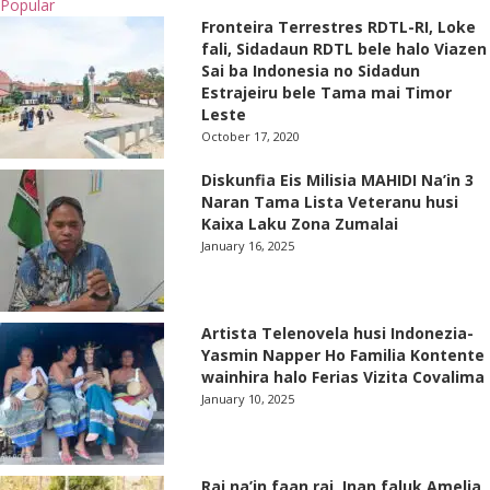
Popular
Fronteira Terrestres RDTL-RI, Loke
fali, Sidadaun RDTL bele halo Viazen
Sai ba Indonesia no Sidadun
Estrajeiru bele Tama mai Timor
Leste
October 17, 2020
Diskunfia Eis Milisia MAHIDI Na’in 3
Naran Tama Lista Veteranu husi
Kaixa Laku Zona Zumalai
January 16, 2025
Artista Telenovela husi Indonezia-
Yasmin Napper Ho Familia Kontente
wainhira halo Ferias Vizita Covalima
January 10, 2025
Rai na’in faan rai, Inan faluk Amelia