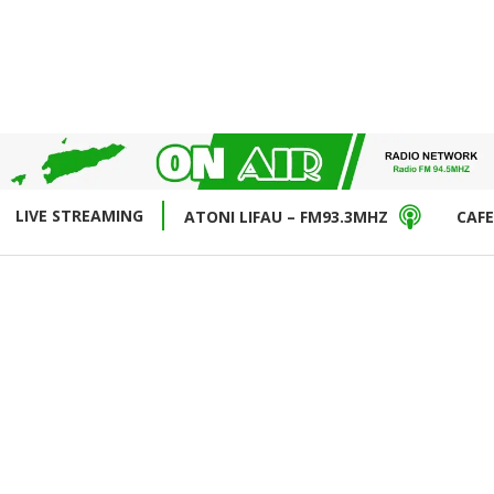
LIVE STREAMING
ATONI LIFAU – FM93.3MHZ
CAFE