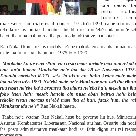
ona dadus ba
restus mortais
hamutuk rihun
rua resin ne’ebé mate iha iha tinan
1975 to’o 1999 maibe foin mak
rekolla restus mortais hamotuk atus hitu resin ne’ebé dadaun ne’e sei
halot
iha uma mahun rua iha postu administrative maukatar.
Ran Nakali konta restus mortais ne’ebé maioria ema maukatar oan mak
mate iha funu laran hahu husi 1975 to’o 1999.
“Maukatar kuaze ema rihun rua resin mate, metade mak ami rekolla
ona, ha’u hatene Maukatar ne’e iha dia 28 de Novembru 1975.
Kuandu bandeira RDTL sa’e ita ukun an, hahu kedas mate mate
iha ne’eba to’o 1999. Ne’ebé mate ne’e Maukatar oan deit iha rihun
rua resin ne’ebé ha’u promesa iha altura ne’eba ha’u mesak tur iha
foho leten ha’u mesak hanoin oin nusa aban bairua ha’u bele
rekolla restus mortais ne’ebé mate iha ai hun, fatuk hun, iha rai
Maukatar ida ne’e”
Ran Nakali hatete.
Tanba ne’e veteran Ran Nakali husu ba governu liu husi Ministeri
Asuntus Kombatentes Libertasaun Nasional atu hari Osuariu ida hodi
iha postu administrativu maukatar hodi sai fatin dignu atu rai restus
mortais sira.