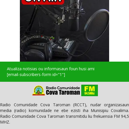
Atualiza notisias ou informasaun foun husi ami
[email-subscribers-form id="1"]
Radio Comunidade Cova Taroman (RCCT), nudar organizasaun
media (radio) komunidade ne ebe ezisti iha Munisipiu Covalima.
Radio Comunidade Cova Taroman transmitidu liu frekuensia FM 94,5
MHZ.