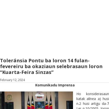
Toleránsia Pontu ba loron 14 fulan-
fevereiru ba okaziaun selebrasaun loron
“Kuarta-Feira Sinzas”
February 12, 2024
Komunikadu Imprensa
Ho konsiderasaun
katak alínea a) husi
n.2 husi artigu da-7
Lei n.10/2005, loron