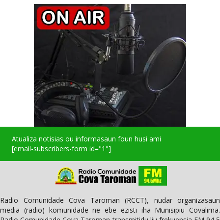
Atualiza notisias ou informasaun foun husi ami
[email-subscribers-form id="1"]
Radio Comunidade Cova Taroman (RCCT), nudar organizasaun
media (radio) komunidade ne ebe ezisti iha Munisipiu Covalima.
Radio Comunidade Cova Taroman transmitidu liu frekuensia FM 94,5