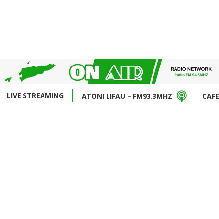
LIVE STREAMING
ATONI LIFAU – FM93.3MHZ
CAFE