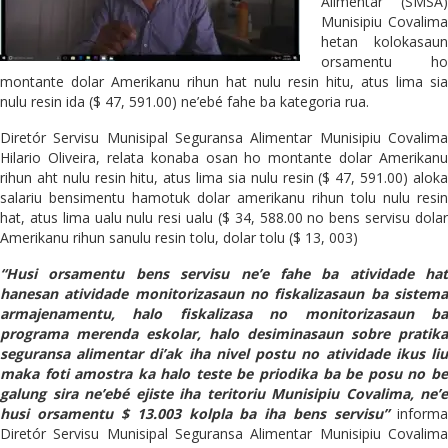
Alimentar (SMSA)
Munisipiu Covalima
hetan kolokasaun
orsamentu ho
montante dolar Amerikanu rihun hat nulu resin hitu, atus lima sia
nulu resin ida ($ 47, 591.00) ne’ebé fahe ba kategoria rua.
Diretór Servisu Munisipal Seguransa Alimentar Munisipiu Covalima
Hilario Oliveira, relata konaba osan ho montante dolar Amerikanu
rihun aht nulu resin hitu, atus lima sia nulu resin ($ 47, 591.00) aloka
salariu bensimentu hamotuk dolar amerikanu rihun tolu nulu resin
hat, atus lima ualu nulu resi ualu ($ 34, 588.00 no bens servisu dolar
Amerikanu rihun sanulu resin tolu, dolar tolu ($ 13, 003)
“Husi orsamentu bens servisu ne’e fahe ba atividade hat
hanesan atividade monitorizasaun no fiskalizasaun ba sistema
armajenamentu, halo fiskalizasa no monitorizasaun ba
programa merenda eskolar, halo desiminasaun sobre pratika
seguransa alimentar di’ak iha nivel postu no atividade ikus liu
maka foti amostra ka halo teste be priodika ba be posu no be
galung sira ne’ebé ejiste iha teritoriu Munisipiu Covalima, ne’e
husi orsamentu $ 13.003 kolpla ba iha bens servisu”
inform
Diretór Servisu Munisipal Seguransa Alimentar Munisipiu Covalima