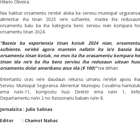
Hilario Oliveira.
Nia haktuir orsamentu ne’ebé aloka ba servisu munisipal seguransa
alimentar iha tinan 2025 ne’e sufsiente, maske iha redusaun
orsamentu balu ba iha kategoria bens servisu nian kompara ho
orsamentu tinan 2024.
“Bazeia ba esperiensia tinan kotuk 2024 nian, orsamentu
sufsiente, ne’ebé agora mantein nafatin ita la’o bazeia ba
orsamentu tinan kotuk, no mos ita iha orasamentu kompara ho
tinan ida ne’e ba iha bens servisu iha redusaun uitoan husi
orsamentu dolar amerikanu atus ida ($ 100)”
nia dehan.
Entertantu oras ne’e daudaun rekursu umanu ne’ebé apoiu iha
Servisu Munisipal Seguransa Alimentar Munisipiu Covalima hamutuk
ema na’in-11, kompostu husi Diretór ema na’in 1, Xefe
Departamentu na’in 2 no funsionariu babain na’in 8.
Jornalsita : Julio Salinas
Editor : Chamot Nahac