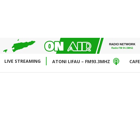
LIVE STREAMING
ATONI LIFAU – FM93.3MHZ
CAFE