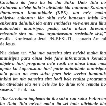
Covalima ita foka liu ba iha Suku Dato Tolu no
Fohorem ne’ebé hala’o atividade ida hanaran Kartaun
Pontuasaun Komunidade (KPK), tan ne’e maka
objetivu enkontru ida ohin ne’e hanesan inisiu ka
enkontru dahuluk ida entre entidades relevante sira liliu
aut
o
r
i
dade munisipiu, postu, suku inklui diresaun
relevante sira no mos organizasaun sosiedade sivil,”
esplika Kordenador Jeral PN-BESI-TL, Januario Amaral
de Jesus.
Nia dehan tan
“I
ta nia parseiru sira ne’ebé maka iha
munisipiu para oinsa bele fahe informasaun konaba
objetivu husi programa ne’e rasik no oinsa husu mos
apoiu ka koperasaun husi parte autoridade munisipiu
to’o postu no mos suku para bele servisu hamutuk
inklui ita nia parseiru sira hodi bele realiza programa
ka atividade ida ne’e bele lao ho di’ak to’o remata ho
susesu,”
Tenik nia.
I
ha Covalima implementa iha suku rua suku Fohorem
“
ho Dato Tolu ne’ebé maka ita sei halo atividade ida