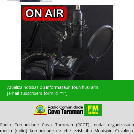
Atualiza notisias ou informasaun foun husi ami
[email-subscribers-form id="1"]
Radio Comunidade Cova Taroman (RCCT), nudar organizasaun
media (radio) komunidade ne ebe ezisti iha Munisipiu Covalima.