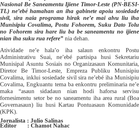
Nasional Be Saneamentu Ijiene Timor-Leste (PN-BESI-
TL) ne’ebé hamahan an iha gabinete apoiu sosiedade
sivil, sira naia programa hirak ne’e mai alvu liu iha
Munisipiu Covalima, Postu Fohorem, Suku Dato Tolu
no Fohorem sira hare liu ba be saneamentu no ijiene
nian iha suku rua refere”
nia dehan.
A
tividade ne’e hala’o iha salaun enkontru Postu
Administrativu Suai, ne’ebé partisipa husi Sekretariu
Munisipal Asuntu Sosiais no Organizasaun
Komunitaria,
D
iretor Be Timor-Leste,
Empreza Publiku
Munisipi
Covalima, inklui sosiedade sivil sira ne’ebé iha Munisipiu
Covalima,
Engkuantu
tema ba e
n
kontr
u
preliminari
a
ne’
maka “asaun sidadaun nian hodi haforsa servisu
fornesimentu setor be no saneamentu iha area rural (Boa
Governasaun) liu husi Kartau Pontuasaun Komunidade
(KPK).
Jornalista : Julio Salinas
Editor : Chamot Nahac