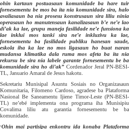
ohin kartaun postuasaun komunidade ba hare tuir
fornesementu be mos ba ita nia komunidade sira, halo
avaliasaun ba nia prosesu konstrusaun sira liliu ninia
operasaun ho manutensaun kanalizasaun b’e ne’e lao
di’ak ka lae, grupu maneja fasilidade ne’e funsiona ka
lae inklui mos tank
i
sira ne’e inkluzivu ka lae,
fornesementu ba fasilidade publiku hanesan saude,
eskola iha ka lae no mos ligasaun ho buat naran
mudansa klimatika dala ruma mos afeta ba ita nia
rekursu be sira nia labele garante fornesementu be ba
komunidade sira ho di’ak”
Cordenador Jeral PN-BESI-
TL, Januario Amaral de Jesus
hakotu.
Sekretariu Munisipal Asuntu Sosiais no Organizasaun
Komunitaria
, Filom
e
no Cardoso, agradese ba Plataform
Nasional Be Saneamentu Ijiene Timor-Leste
(
PN-BESI-
TL
)
ne’ebé implementa ona programa iha Munisipiu
Covalima liliu
atu garantia
fornesementu be b
komunidade.
Ohin mai partisipa enkontru ida konaba Plataforma
“