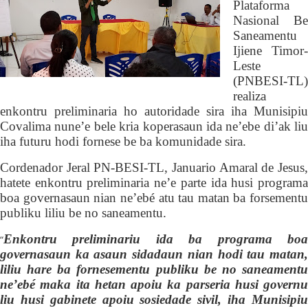
Plataforma
Nasional Be
Saneamentu
Ijiene Timor-
Leste
(PNBESI-TL)
realiza
enkontru preliminari
a
ho autoridade sira iha Munisipiu
Covalima
nune’e bele kria koperasaun
ida ne’ebe di’ak liu
iha futuru
hodi fornese be ba komunidade
sira.
Cordenador Jeral PN-BESI-TL, Januario Amaral de Jesus,
hatete enkontru preliminari
a
ne’e parte ida husi
program
boa governasaun nian
ne’ebé atu
tau matan ba forsementu
publiku liliu be no saneamentu.
En
k
ontru preliminariu ida ba programa boa
“
governasaun ka asaun sidadaun nian hodi tau matan,
liliu hare ba fornesementu publiku be no saneamentu
ne’ebé maka ita hetan apoiu ka parseria husi governu
liu husi gabinete apoiu sosiedade sivil, iha Munisipiu