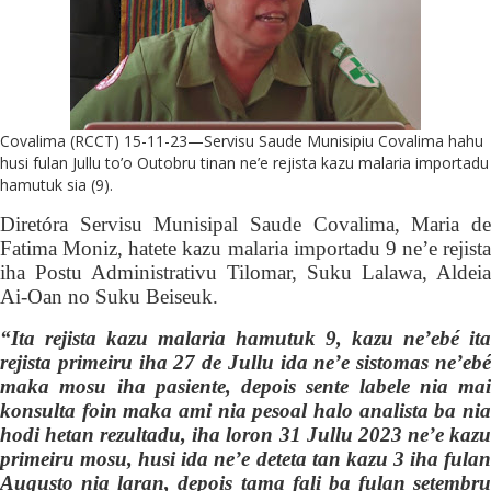
Covalima (RCCT) 15-11-23—Servisu Saude Munisipiu Covalima hahu
husi fulan Jullu to’o Outobru tinan ne’e rejista kazu malaria importadu
hamutuk sia (9).
Diretóra Servisu Munisipal Saude Covalima, Maria de
Fatima Moniz, hatete kazu malaria
importadu
9 ne’e rejista
iha Postu
Administrativu
Tilomar, Suku Lalawa, Aldeia
Ai-Oan no Suku Beiseuk.
“
I
ta rejista kazu malaria hamutuk 9, kazu ne’ebé ita
rejista primeiru iha 27 de Jullu ida ne’e sistomas ne’ebé
maka mosu iha pasiente, depois sente labele nia mai
konsulta foin maka ami nia pesoal halo analista ba nia
hodi hetan rezultadu, iha loron 31 Jullu 2023 ne’e kazu
primeiru mosu, husi ida ne’e deteta tan kazu 3 iha fulan
A
u
gusto nia laran, depois tama fali ba fulan setembru