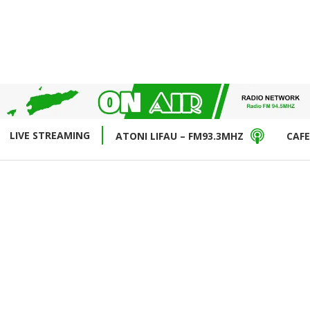
LIVE STREAMING
ATONI LIFAU – FM93.3MHZ
CAFE