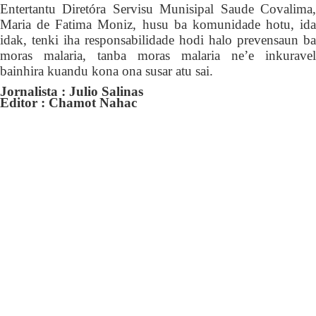
Entertantu Diretóra Servisu Munisipal Saude Covalima,
Maria de Fatima Moniz, husu ba
komunidade
hotu,
ida
idak, tenki
iha responsabilidade hodi halo prevensaun ba
moras malaria, tanba m
o
ras malaria ne’e in
k
uravel
bainhira kuandu kona ona susar atu sai.
Jornalista : Julio Salinas
Editor : Chamot Nahac