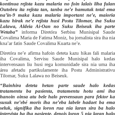
kontinua rejista kazu malaria no foin lalais liha fulan
Outobru ita rejista tan, tanba ne’e hamutuk total ema
na’in-9 maka kazu malaria important ne’e, maioria
kazu hirak ne’e rejista husi Postu Tilomar, iha Suku
Lalawa, Aldeia Ai-Oan no Suku Beiseuk iha parte
Wetaba”
informa Diretóra Serbisu Munisipal Saud
Covalima Maria de Fatima Moniz, ba jornalista sira iha nia
kna’ar fatin Saude Covalima Kuarta ne’e.
Diretóra ne’e afirma hafoin deteta kazu
hikas fali malaria
iha Covalima, Servisu Saude Munisipal
halo keda
intervensaun
liu husi rega komunidade sira nia uma iha
área afetadu partikulamente iha Postu Administrativu
Tilomar,
Suku Lalawa no Beiseuk.
“Bainhira deteta hetan parte saude halo kedas
tratamentu
ba
pasienta, tratamentu hotu ami iha
hanoin oinsa atu bele halo prevensaun para fektor ka
sus
u
k ne’ebé moris iha ne’eba labele hadaet ba ema
seluk, signifika iha loron rua nia laran sira ba halo
intervista ba iha pasiente, depois loron 5 nia laran halo