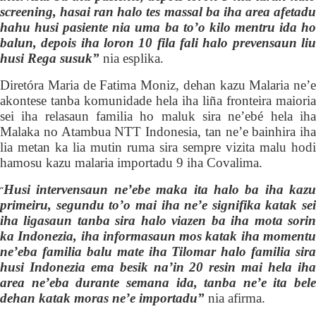
screening, hasai ran halo tes massal ba iha area afetadu
hahu husi pasiente nia uma ba to’o kilo
mentru
ida h
balun, depois iha loron 10 fila fali halo prevensaun liu
husi Rega susuk”
nia esplika.
Diretóra
Maria de Fatima Moniz,
dehan kazu
Malaria
ne’e
akontese tanba komunidade hela iha liña fronteira maioria
sei iha relasaun familia ho maluk sira ne’ebé hela iha
Malaka
no
Atambua
NTT Indonesia,
tan ne’e bainhira iha
lia metan ka lia mutin ruma sira sempre
vizita
malu hodi
hamosu kazu malaria importadu 9 iha Covalima.
Husi intervensaun ne’ebe maka ita halo ba iha kazu
“
primeiru, segundu to’o mai iha ne’e signifika katak sei
iha ligasaun tanba sira halo viazen ba iha mota sorin
ka Indonezia, iha informasaun mos katak iha momentu
ne’eba familia balu mate iha Tilomar halo familia sira
husi Indonezia ema besik na’in 20 resin mai hela iha
area ne’eba durante semana ida, tanba ne’e ita bele
dehan katak moras ne’e importadu”
nia afirma.