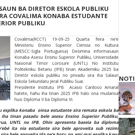
SAUN BA DIRETOR ESKOLA PUBLIKU
IRA COVALIMA KONABA ESTUDANTE
ERIOR PUBLIKU
Covalima(RCCT) 19-09-25 Quarta feira ne’e
Ministeriu Ensino Superior Ciensia no Kultura
(MESCC-Sigla Portuguesa) Desimina informasaun
Konaba Asesu Ensinu Superior Publiku, Universidade
Nasional Timor Lorosa’e (UNTL) No Institutu
Politekniku Betanu (IPB) tinan Akademiku 2025 ba
Diretór eskola publiku no privadu sira iha Salaun
NOTI
Eskola Sekundaru Jeral Publiku Suai.
Presidente Institutu IPB
Acasio Cardoso Amaral
hatete, hahu iha tinan 2025 IPB halo ona mudansa
husi Diploma II ba Diploma III.
tu esplika konaba
oinsa estudante sira remata eskola ba
iha tinan pasadu bele asesu Ensino Superior Publiku,
rua, UNTL no IPB. Ohin apresenta baseia ba diploma
e’ebé ita nia estudante sira bele aproveita sub rezimi
, sira bele apoveita ida ne’e hotu no ami mai esplika kasu