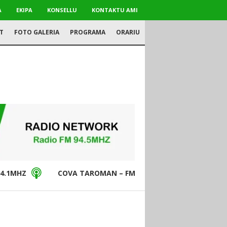
A
EKIPA
KONSELLU
KONTAKTU AMI
T
FOTO GALERIA
PROGRAMA
ORARIU
4.1MHZ
COVA TAROMAN – FM94.5MHZ
DON BO