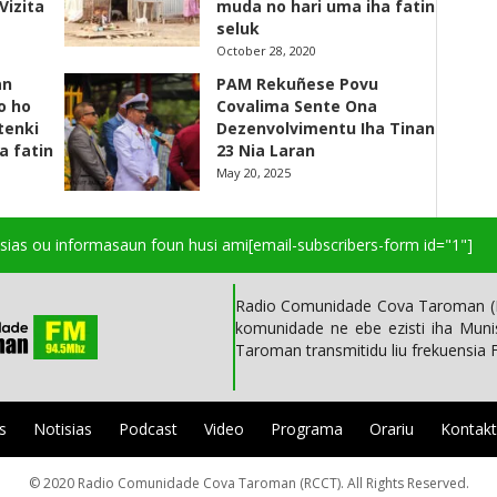
Vizita
muda no hari uma iha fatin
seluk
October 28, 2020
an
PAM Rekuñese Povu
o ho
Covalima Sente Ona
 tenki
Dezenvolvimentu Iha Tinan
a fatin
23 Nia Laran
May 20, 2025
isias ou informasaun foun husi ami
[email-subscribers-form id="1"]
Radio Comunidade Cova Taroman (R
komunidade ne ebe ezisti iha Mun
Taroman transmitidu liu frekuensia
s
Notisias
Podcast
Video
Programa
Orariu
Kontak
© 2020 Radio Comunidade Cova Taroman (RCCT). All Rights Reserved.