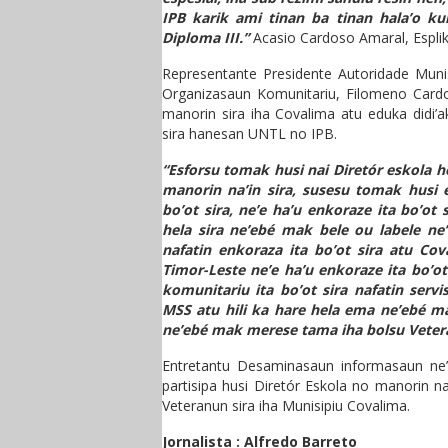
IPB karik ami tinan ba tinan hala’o 
Diploma III.”
Acasio Cardoso Amaral, Esplik
Representante Presidente Autoridade Munis
Organizasaun Komunitariu, Filomeno Cardo
manorin sira iha Covalima atu eduka didi’a
sira hanesan UNTL no IPB.
“Esforsu tomak husi nai Diretór eskola h
manorin na’in sira, susesu tomak husi 
bo’ot sira, ne’e ha’u enkoraze ita bo’ot
hela sira ne’ebé mak bele ou labele ne’
nafatin enkoraza ita bo’ot sira atu Co
Timor-Leste ne’e ha’u enkoraze ita bo’ot
komunitariu ita bo’ot sira nafatin ser
MSS atu hili ka hare hela ema ne’ebé ma
ne’ebé mak merese tama iha bolsu Veteranu
Entretantu Desaminasaun informasaun ne’e
partisipa husi Diretór Eskola no manorin na’
Veteranun sira iha Munisipiu Covalima.
Jornalista : Alfredo Barreto