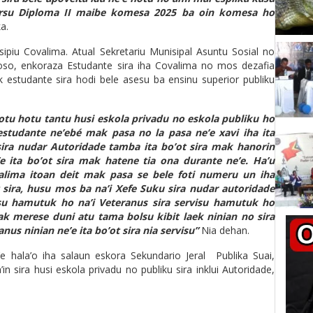
kursu Diploma II maibe komesa 2025 ba oin komesa ho
a.
ipiu Covalima. Atual Sekretariu Munisipal Asuntu Sosial no
so, enkoraza Estudante sira iha Covalima no mos dezafia
k estudante sira hodi bele asesu ba ensinu superior publiku
otu hotu tantu husi eskola privadu no eskola publiku ho
estudante ne’ebé mak pasa no la pasa ne’e xavi iha ita
 sira nudar Autoridade tamba ita bo’ot sira mak hanorin
e ita bo’ot sira mak hatene tia ona durante ne’e. Ha’u
valima itoan deit mak pasa se bele foti numeru un iha
 sira, husu mos ba na’i Xefe Suku sira nudar autoridade
visu hamutuk ho na’i Veteranus sira servisu hamutuk ho
k merese duni atu tama bolsu kibit laek ninian no sira
s ninian ne’e ita bo’ot sira nia servisu”
Nia dehan.
 hala’o iha salaun eskora Sekundario Jeral
Publika Suai,
in sira husi eskola privadu no publiku sira inklui Autoridade,