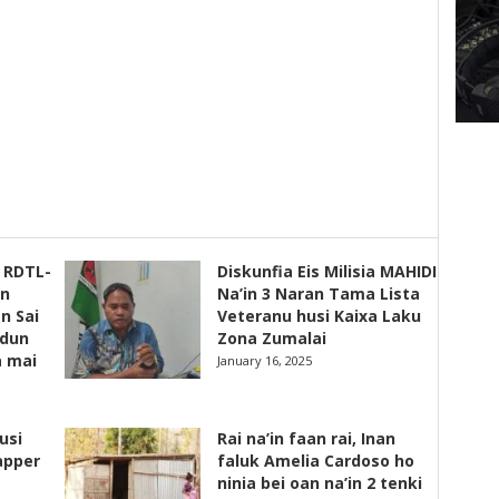
s RDTL-
Diskunfia Eis Milisia MAHIDI
un
Na’in 3 Naran Tama Lista
n Sai
Veteranu husi Kaixa Laku
adun
Zona Zumalai
a mai
January 16, 2025
usi
Rai na’in faan rai, Inan
apper
faluk Amelia Cardoso ho
ninia bei oan na’in 2 tenki