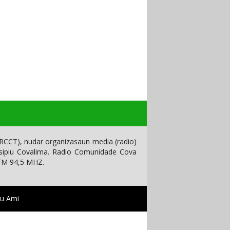
CCT), nudar organizasaun media (radio)
isipiu Covalima. Radio Comunidade Cova
 FM 94,5 MHZ.
tu Ami