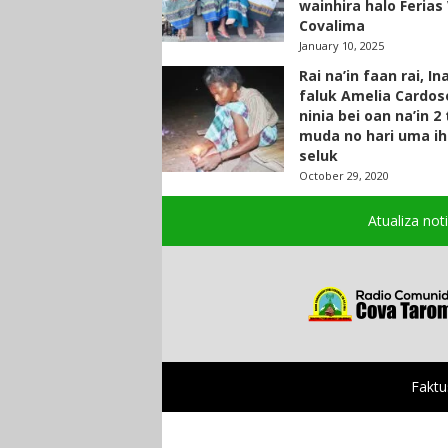
wainhira halo Ferias 
Covalima
January 10, 2025
Rai na’in faan rai, In
faluk Amelia Cardos
ninia bei oan na’in 2
muda no hari uma ih
seluk
October 29, 2020
Atualiza not
Faktu