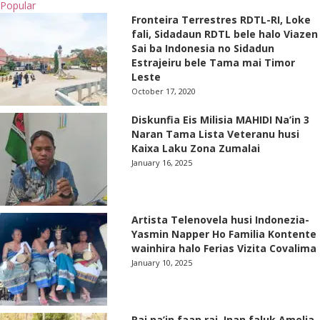
Popular
Fronteira Terrestres RDTL-RI, Loke
fali, Sidadaun RDTL bele halo Viazen
Sai ba Indonesia no Sidadun
Estrajeiru bele Tama mai Timor
Leste
October 17, 2020
Diskunfia Eis Milisia MAHIDI Na’in 3
Naran Tama Lista Veteranu husi
Kaixa Laku Zona Zumalai
January 16, 2025
Artista Telenovela husi Indonezia-
Yasmin Napper Ho Familia Kontente
wainhira halo Ferias Vizita Covalima
January 10, 2025
Rai na’in faan rai, Inan faluk Amelia