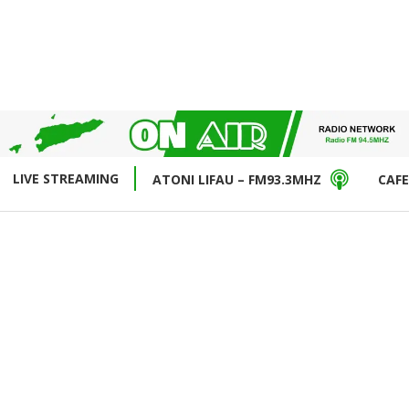
LIVE STREAMING
ATONI LIFAU – FM93.3MHZ
CAFE