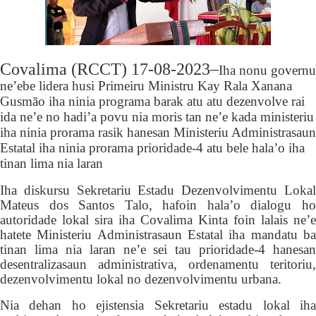
Covalima (RCCT)
17-08-2023–
Iha nonu governu
ne’ebe lidera husi Primeiru Ministru Kay Rala Xanana
Gusmão iha ninia programa barak atu atu dezenvolve rai
ida ne’e no hadi’a povu nia moris tan ne’e kada ministeriu
iha ninia prorama rasik hanesan Ministeriu Administrasaun
Estatal iha ninia prorama prioridade-4 atu bele hala’o iha
tinan lima nia laran
Iha diskursu Sekretariu Estadu Dezenvolvimentu Lokal
Mateus dos Santos Talo, hafoin hala’o dialogu ho
autoridade lokal sira iha Covalima Kinta foin lalais ne’e
hatete Ministeriu Administrasaun Estatal iha mandatu ba
tinan lima nia laran ne’e sei tau prioridade-4 hanesan
desentralizasaun administrativa, ordenamentu teritoriu,
dezenvolvimentu lokal no dezenvolvimentu urbana.
Nia dehan ho ejistensia Sekretariu estadu lokal iha