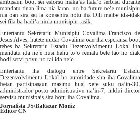
ambisaun boot sei esforsu maka’as hala’o serbisu durante
mandatu tinan lima nia laran, no ba future ne’e munisipiu
nia oan sira sei la konsentra hotu iha Dili maibe ida-idak
sei fila ba hadi’a ninia munisipiu rasik.
Entertantu Sekretariu Munisipiu Covalima Francisco de
Jesus Alves, hatete nudar Covalima oan iha esperansa boot
tebes ba Sekretariu Estadu Dezenvolvimentu Lokal iha
mandatu ida ne’e husi hahu to’o remata bele lao ho diak
hodi servi povu no rai ida ne’e.
Entertantu iha dialogu entre Sekretariu Estadu
Dezenvolvimentu Lokal ho autoridade sira iha Covalima
hetan partisipasaun masimu husi xefe suku na’in-30,
administrador postu administrativu na’in-7, inklui diretor
servisu munisipais sira hotu iha Covalima.
Jornalista JS/
Baltazar Moniz
Editor CN