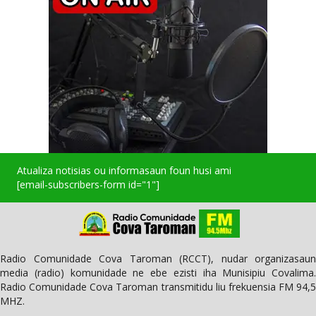
Atualiza notisias ou informasaun foun husi ami
[email-subscribers-form id="1"]
Radio Comunidade Cova Taroman (RCCT), nudar organizasaun
media (radio) komunidade ne ebe ezisti iha Munisipiu Covalima.
Radio Comunidade Cova Taroman transmitidu liu frekuensia FM 94,5
MHZ.