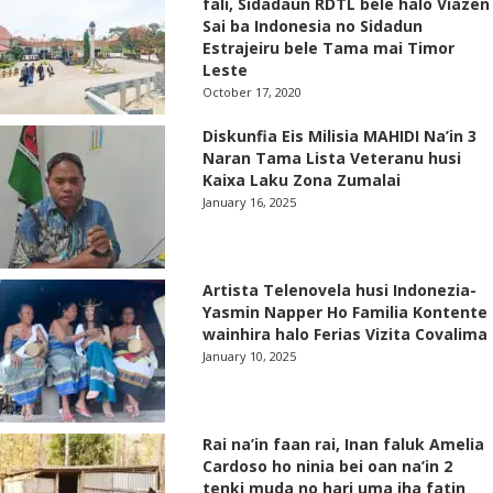
fali, Sidadaun RDTL bele halo Viazen
Sai ba Indonesia no Sidadun
Estrajeiru bele Tama mai Timor
Leste
October 17, 2020
Diskunfia Eis Milisia MAHIDI Na’in 3
Naran Tama Lista Veteranu husi
Kaixa Laku Zona Zumalai
January 16, 2025
Artista Telenovela husi Indonezia-
Yasmin Napper Ho Familia Kontente
wainhira halo Ferias Vizita Covalima
January 10, 2025
Rai na’in faan rai, Inan faluk Amelia
Cardoso ho ninia bei oan na’in 2
tenki muda no hari uma iha fatin