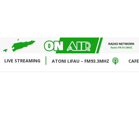
LIVE STREAMING
ATONI LIFAU – FM93.3MHZ
CAFE