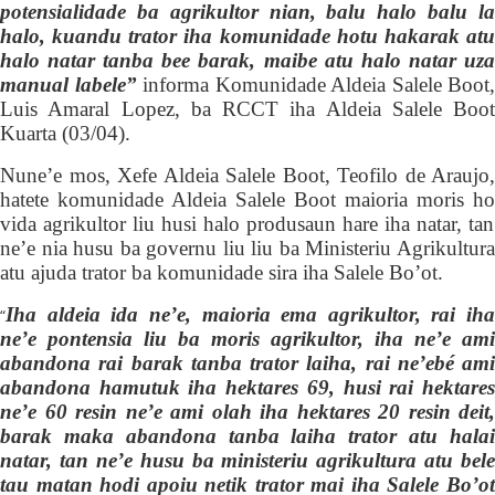
potensialidade ba agrikultor nian, balu halo balu la
halo, kuandu trator iha komunidade hotu hakarak atu
halo natar tanba bee barak, maibe atu halo natar uza
manual labele”
informa Komunidade Aldeia Salele Boot,
Luis Amaral Lopez, ba RCCT iha Aldeia Salele Boot
Kuarta (03/04).
Nune’e mos,
Xefe Aldeia Salele Boot, Teofilo de Araujo,
hatete komunidade Aldeia Salele Boot maioria moris
ho
vida agrikultor
liu husi halo produsaun hare iha natar,
tan
ne’e nia
husu ba governu li
u
liu ba Ministeriu Agrikultur
atu ajuda trator ba komunidade sira iha Salele Bo’ot.
Iha aldeia ida ne’e, maioria ema agrikultor, rai iha
“
ne’e pontensia liu ba moris agrikultor, iha ne’e ami
ab
a
ndona rai barak tanba trator laiha, rai ne’ebé ami
abandona hamutuk iha hektares 69, husi rai hektares
ne’e 60 resin ne’e ami ola
h
iha hektares 20 resin deit,
barak maka abandona tanba la
i
ha trator atu hala
natar, tan ne’e husu ba ministeriu agrikultura atu bele
tau matan hodi apoiu netik trator mai iha Salele Bo’ot