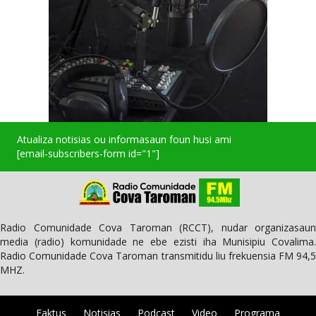
Atualiza notisias ou informasaun foun husi ami
[email-subscribers-form id="1"]
Radio Comunidade Cova Taroman (RCCT), nudar organizasaun
media (radio) komunidade ne ebe ezisti iha Munisipiu Covalima.
Radio Comunidade Cova Taroman transmitidu liu frekuensia FM 94,5
MHZ.
Faktus
Notisias
Podcast
Video
Programa