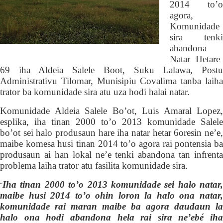
2014 to’o
agora,
Komunidade
sira
tenki
abandona
Natar Hetare
69
iha Aldeia Salele Boot, Suku Lalawa, Post
Administrativu Tilomar, Munisipiu Covalima tanba laiha
trator
ba
komunidade sira
atu
uza hodi halai natar.
Komunidade Aldeia Salele Bo’ot, Luis Amaral Lopez,
esplika, iha
tinan 2000 to’o 2013 komunidade
Salele
bo’ot
sei
halo produsaun hare iha natar hetar 6oresin ne’e
maibe komesa husi tinan 2014 to’o agora rai pontensia ba
produsaun ai han lokal ne’e tenki abandona
tan infrenta
problema laiha
trator
atu fasilita komunidade sira.
Iha tinan 2000 to’o 2013 komunidade sei halo natar,
“
maibe husi 2014 to’o ohin loron la halo ona natar,
komunidade rai maran maibe ba agora daudaun la
halo ona hodi abandona hela rai sira ne’ebé iha