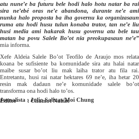
atu nune’e ba futuru bele hodi halo hotu natar ba rai
sira ne’ebé oras ne’e abandona, durante ne’e ami
nunka halo proposta ba iha governu ka organizasaun
ruma atu hodi husu tulun konaba trator, tan ne’e liu
husi media ami hakarak husu governu atu bele tau
matan ba povu Salele Bo’ot nia preokupasaun ne’e”
mia informa.
Xefe Aldeia Salele Bo’ot Teofilo de Araujo mos relata
koana be sufisiente ba komunidade sira atu halai natar
maibe susar bo’ot liu mak laiha trator atu fila rai.
Entretantu,
husi
rai
natar hektares 69
ne’e, iha hetar 2
resin mak dadaun ne’e komunidade salele bo’ot
transforma ona hodi halo to’os.
Jornalista : Julio Salinas/Moi Chung
Editor : Chamot Nahac