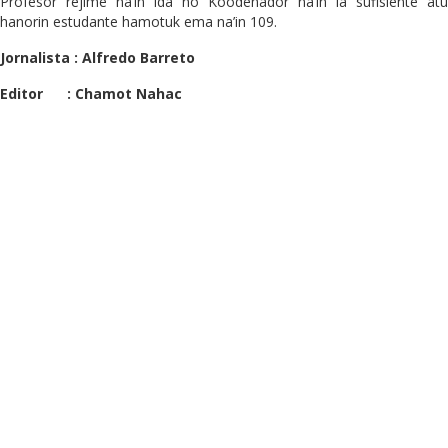
Profesor rejime na’in ida no Koodenador na’in la sufisiente atu
hanorin estudante hamotuk ema na’in 109.
Jornalista : Alfredo Barreto
Editor : Chamot Nahac