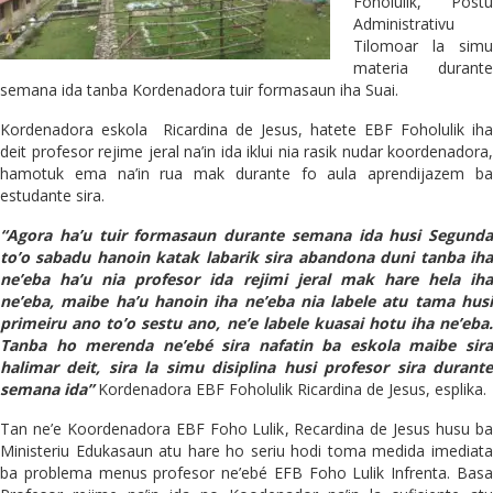
Foholulik, Postu
Administrativu
Tilomoar la simu
materia durante
semana ida tanba Kordenadora tuir formasaun iha Suai.
Kordenadora eskola Ricardina de Jesus, hatete EBF Foholulik iha
deit profesor rejime jeral na’in ida iklui nia rasik nudar koordenadora,
hamotuk ema na’in rua mak durante fo aula aprendijazem ba
estudante sira.
“Agora ha’u tuir formasaun durante semana ida husi Segunda
to’o sabadu hanoin katak labarik sira abandona duni tanba iha
ne’eba ha’u nia profesor ida rejimi jeral mak hare hela iha
ne’eba, maibe ha’u hanoin iha ne’eba nia labele atu tama husi
primeiru ano to’o sestu ano, ne’e labele kuasai hotu iha ne’eba.
Tanba ho merenda ne’ebé sira nafatin ba eskola maibe sira
halimar deit, sira la simu disiplina husi profesor sira durante
semana ida”
Kordenadora EBF Foholulik Ricardina de Jesus, esplika.
Tan ne’e Koordenadora EBF Foho Lulik, Recardina de Jesus husu ba
Ministeriu Edukasaun atu hare ho seriu hodi toma medida imediata
ba problema menus profesor ne’ebé EFB Foho Lulik Infrenta. Basa