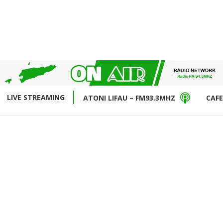
LIVE STREAMING
ATONI LIFAU – FM93.3MHZ
CAFE