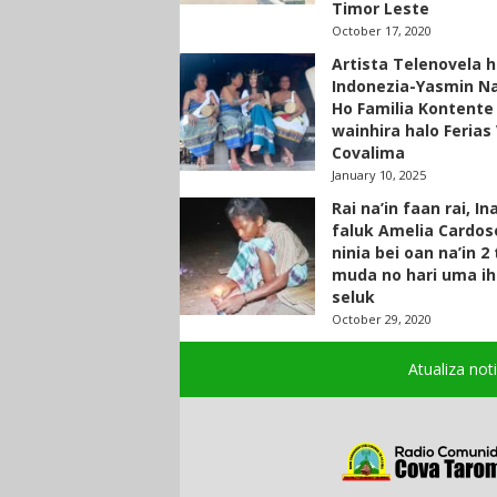
Timor Leste
October 17, 2020
Artista Telenovela h
Indonezia-Yasmin N
Ho Familia Kontente
wainhira halo Ferias 
Covalima
January 10, 2025
Rai na’in faan rai, In
faluk Amelia Cardos
ninia bei oan na’in 2
muda no hari uma ih
seluk
October 29, 2020
Atualiza not