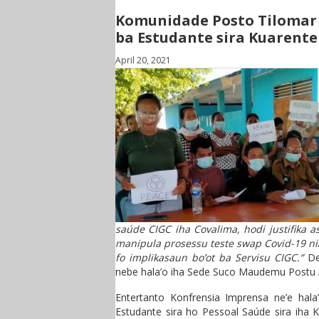
Komunidade Posto Tilomar h
ba Estudante sira Kuarente
April 20, 2021
saúde CIGC iha Covalima, hodi justifika 
manipula prosessu teste swap Covid-19 nian
fo implikasaun bo’ot ba Servisu CIGC.”
De
nebe hala’o iha Sede Suco Maudemu Postu A
Entertanto Konfrensia Imprensa ne’e hal
Estudante sira ho Pessoal Saúde sira iha