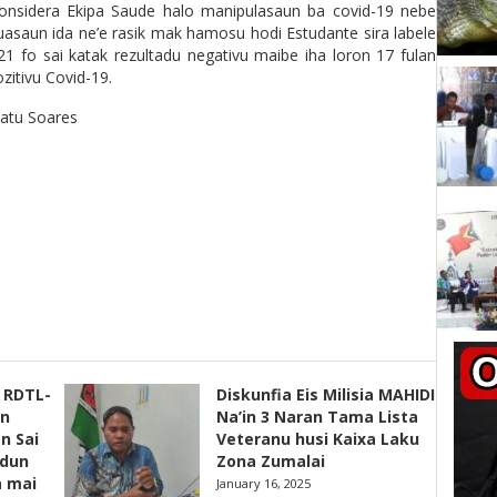
konsidera Ekipa Saude halo manipulasaun ba covid-19 nebe
ituasaun ida ne’e rasik mak hamosu hodi Estudante sira labele
2021 fo sai katak rezultadu negativu maibe iha loron 17 fulan
ozitivu Covid-19.
u Soares
s RDTL-
Diskunfia Eis Milisia MAHIDI
un
Na’in 3 Naran Tama Lista
n Sai
Veteranu husi Kaixa Laku
adun
Zona Zumalai
a mai
January 16, 2025