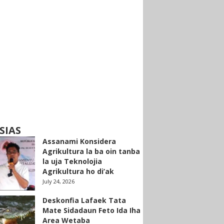
SIAS
Assanami Konsidera
Agrikultura la ba oin tanba
la uja Teknolojia
Agrikultura ho di’ak
July 24, 2026
Deskonfia Lafaek Tata
Mate Sidadaun Feto Ida Iha
Area Wetaba