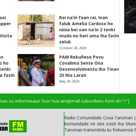
usi
Rai na’in faan rai, Inan
apper
faluk Amelia Cardoso ho
ninia bei oan na’in 2 tenki
Vizita
muda no hari uma iha fatin
seluk
October 28, 2020
an
PAM Rekuñese Povu
o ho
Covalima Sente Ona
 tenki
Dezenvolvimentu Iha Tinan
a fatin
23 Nia Laran
May 20, 2025
isias ou informasaun foun husi ami
[email-subscribers-form id="1"]
Radio Comunidade Cova Taroman (R
komunidade ne ebe ezisti iha Mun
Taroman transmitidu liu frekuensia