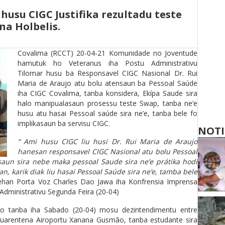
usu CIGC Justifika rezultadu teste
na Holbelis.
Covalima (RCCT) 20-04-21 Komunidade no Joventude
hamutuk ho Veteranus iha Postu Administrativu
Tilomar husu ba Responsavel CIGC Nasional Dr. Rui
Maria de Araujo atu bolu atensaun ba Pessoal Saúde
iha CIGC Covalima, tanba konsidera, Ekípa Saude sira
halo manipualasaun prosessu teste Swap, tanba ne’e
husu atu hasai Pessoal saúde sira ne’e, tanba bele fo
implikasaun ba servisu CIGC.
NOTI
“ Ami husu CIGC liu husi Dr. Rui Maria de Araujo
hanesan responsavel CIGC Nasional atu bolu Pessoal
asaun sira nebe maka pessoal Saude sira ne’e prátika hodi
, karik diak liu hasai Pessoal Saúde sira ne’e, tamba bele
han Porta Voz Charles Dao Jawa iha Konfrensia Imprensa
dministrativu Segunda Feira (20-04)
a’o tanba iha Sabado (20-04) mosu dezintendimentu entre
 Kuarentena Airoportu Xanana Gusmão, tanba estudante sira