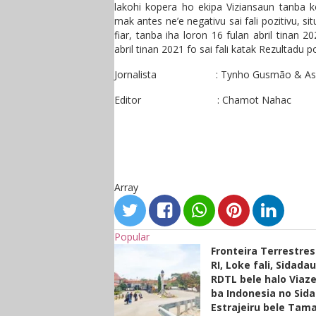
lakohi kopera ho ekipa Viziansaun tanba 
mak antes ne’e negativu sai fali pozitivu, s
fiar, tanba iha loron 16 fulan abril tinan 
abril tinan 2021 fo sai fali katak Rezultadu p
Jornalista : Tynho Gusmão & Asat
Editor : Chamot Nahac
Array
Popular
Fronteira Terrestre
RI, Loke fali, Sidada
RDTL bele halo Viaze
ba Indonesia no Sid
Estrajeiru bele Tam