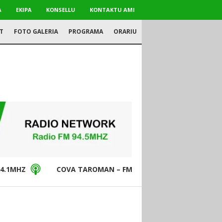
A
EKIPA
KONSELLU
KONTAKTU AMI
T
FOTO GALERIA
PROGRAMA
ORARIU
4.1MHZ
COVA TAROMAN – FM94.5MHZ
DON BO