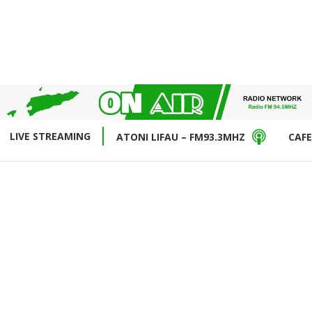
LIVE STREAMING
ATONI LIFAU – FM93.3MHZ
CAFE