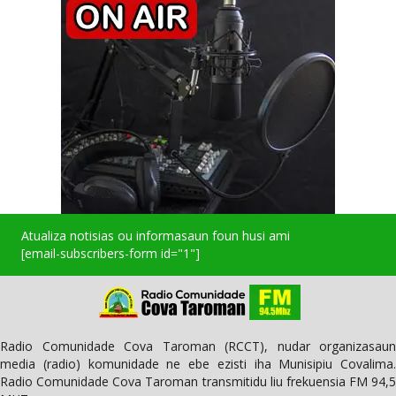
Atualiza notisias ou informasaun foun husi ami
[email-subscribers-form id="1"]
Radio Comunidade Cova Taroman (RCCT), nudar organizasaun
media (radio) komunidade ne ebe ezisti iha Munisipiu Covalima.
Radio Comunidade Cova Taroman transmitidu liu frekuensia FM 94,5