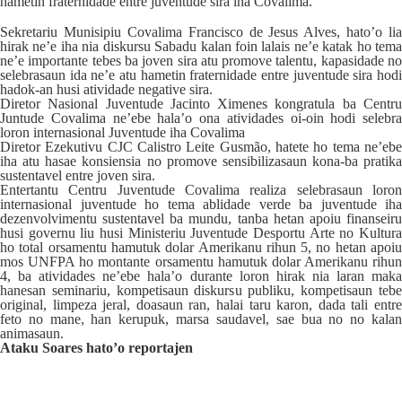
hametin fraternidade entre juventude sira iha Covalima.
Sekretariu Munisipiu Covalima Francisco de Jesus Alves, hato’o lia
hirak ne’e iha nia diskursu Sabadu kalan foin lalais ne’e katak ho tema
ne’e importante tebes ba joven sira atu promove talentu, kapasidade no
selebrasaun ida ne’e atu hametin fraternidade entre juventude sira hodi
hadok-an husi atividade negative sira.
Diretor Nasional Juventude Jacinto Ximenes kongratula ba Centru
Juntude Covalima ne’ebe hala’o ona atividades oi-oin hodi selebra
loron internasional Juventude iha Covalima
Diretor Ezekutivu CJC Calistro Leite Gusmão, hatete ho tema ne’ebe
iha atu hasae konsiensia no promove sensibilizasaun kona-ba pratika
sustentavel entre joven sira.
Entertantu Centru Juventude Covalima realiza selebrasaun loron
internasional juventude ho tema ablidade verde ba juventude iha
dezenvolvimentu sustentavel ba mundu, tanba hetan apoiu finanseiru
husi governu liu husi Ministeriu Juventude Desportu Arte no Kultura
ho total orsamentu hamutuk dolar Amerikanu rihun 5, no hetan apoiu
mos UNFPA ho montante orsamentu hamutuk dolar Amerikanu rihun
4, ba atividades ne’ebe hala’o durante loron hirak nia laran maka
hanesan seminariu, kompetisaun diskursu publiku, kompetisaun tebe
original, limpeza jeral, doasaun ran, halai taru karon, dada tali entre
feto no mane, han kerupuk, marsa saudavel, sae bua no no kalan
animasaun.
Ataku Soares hato’o reportajen