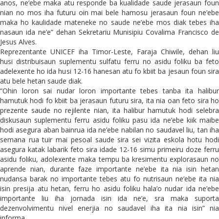
anos, ne’ebe maka atu responde ba kualidade saude jerasaun foun
nian no mos iha futuru oin mai bele hamosu jerasaun foun ne’ebe
maka ho kaulidade mateneke no saude ne’ebe mos diak tebes iha
nasaun ida ne’e” dehan Sekretariu Munisipiu Covalima Francisco de
Jesus Alves.
Reprezentante UNICEF iha Timor-Leste, Faraja Chiwile, dehan liu
husi distribuisaun suplementu sulfatu ferru no asidu foliku ba feto
adelexente ho ida husi 12-16 hanesan atu fo kbiit ba jesaun foun sira
atu bele hetan saude diak.
“Ohin loron sai nudar loron importante tebes tanba ita halibur
hamutuk hodi fo kbiit ba jerasaun futuru sira, ita nia oan feto sira ho
prezente saude no rejilente nian, ita halibur hamutuk hodi selebra
diskusaun suplementu ferru asidu foliku pasu ida ne’ebe kiik maibe
hodi asegura aban bainrua ida ne’ebe nabilan no saudavel liu, tan iha
semana rua tuir mai pesoal saude sira sei vizita eskola hotu hodi
asegura katak labarik feto sira idade 12-16 simu primeiru doze ferru
asidu foliku, adolexente maka tempu ba kresimentu explorasaun no
aprende nian, durante faze importante ne’ebe ita nia isin hetan
nudansa barak no importante tebes atu fo nutrisaun ne’ebe ita nia
isin presija atu hetan, ferru ho asidu foliku hala’o nudar ida ne’ebe
importante liu iha jornada isin ida ne’e, sra maka suporta
dezenvolvimentu nivel enerjia no saudavel iha ita nia isin” nia
informa.