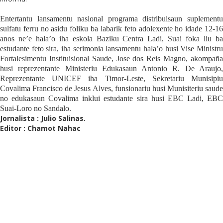
Entertantu lansamentu nasional programa distribuisaun suplementu
sulfatu ferru no asidu foliku ba labarik feto adolexente ho idade 12-16
anos ne’e hala’o iha eskola Baziku Centra Ladi, Suai foka liu ba
estudante feto sira, iha serimonia lansamentu hala’o husi Vise Ministru
Fortalesimentu Instituisional Saude, Jose dos Reis Magno, akompaña
husi reprezentante Ministeriu Edukasaun Antonio R. De Araujo,
Reprezentante UNICEF iha Timor-Leste, Sekretariu Munisipiu
Covalima Francisco de Jesus Alves, funsionariu husi Munisiteriu saude
no edukasaun Covalima inklui estudante sira husi EBC Ladi, EBC
Suai-Loro no Sandalo.
Jornalista : Julio Salinas.
Editor : Chamot Nahac