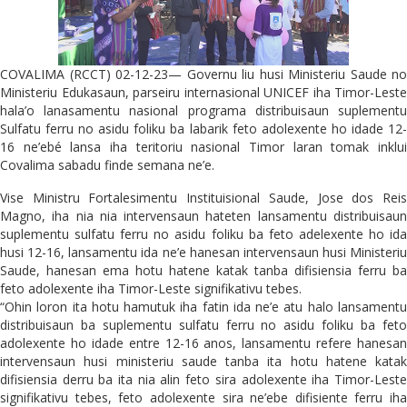
COVALIMA (RCCT) 02-12-23— Governu liu husi Ministeriu Saude no
Ministeriu Edukasaun, parseiru internasional UNICEF iha Timor-Leste
hala’o lanasamentu nasional programa distribuisaun suplementu
Sulfatu ferru no asidu foliku ba labarik feto adolexente ho idade 12-
16 ne’ebé lansa iha teritoriu nasional Timor laran tomak inklui
Covalima sabadu finde semana ne’e.
Vise Ministru Fortalesimentu Instituisional Saude, Jose dos Reis
Magno, iha nia nia intervensaun hateten lansamentu distribuisaun
suplementu sulfatu ferru no asidu foliku ba feto adelexente ho ida
husi 12-16, lansamentu ida ne’e hanesan intervensaun husi Ministeriu
Saude, hanesan ema hotu hatene katak tanba difisiensia ferru ba
feto adolexente iha Timor-Leste signifikativu tebes.
“Ohin loron ita hotu hamutuk iha fatin ida ne’e atu halo lansamentu
distribuisaun ba suplementu sulfatu ferru no asidu foliku ba feto
adolexente ho idade entre 12-16 anos, lansamentu refere hanesan
intervensaun husi ministeriu saude tanba ita hotu hatene katak
difisiensia derru ba ita nia alin feto sira adolexente iha Timor-Leste
signifikativu tebes, feto adolexente sira ne’ebe difisiente ferru iha