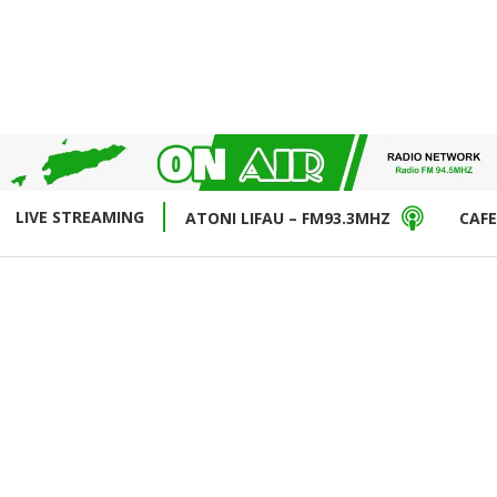
LIVE STREAMING
ATONI LIFAU – FM93.3MHZ
CAFE