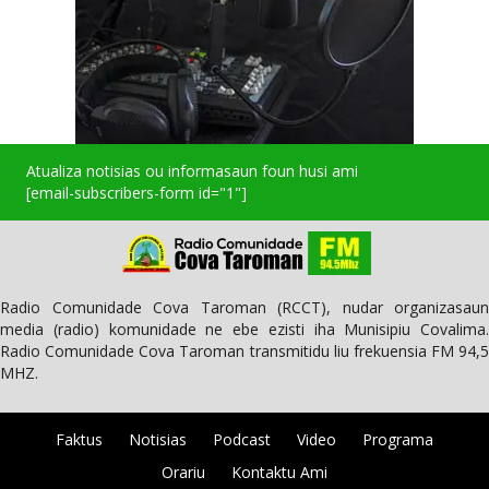
Atualiza notisias ou informasaun foun husi ami
[email-subscribers-form id="1"]
Radio Comunidade Cova Taroman (RCCT), nudar organizasaun
media (radio) komunidade ne ebe ezisti iha Munisipiu Covalima.
Radio Comunidade Cova Taroman transmitidu liu frekuensia FM 94,5
MHZ.
Faktus
Notisias
Podcast
Video
Programa
Orariu
Kontaktu Ami