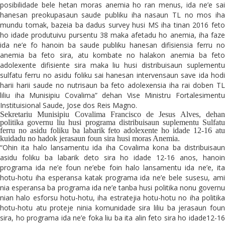
posibilidade bele hetan moras anemia ho ran menus, ida ne’e sai
hanesan preokupasaun saude publiku iha nasaun TL no mos iha
mundu tomak, bazeia ba dadus survey husi MS iha tinan 2016 feto
ho idade produtuivu pursentu 38 maka afetadu ho anemia, iha faze
ida ne’e fo hanoin ba saude publiku hanesan difisiensia ferru no
anemia ba feto sira, atu kombate no halakon anemia ba feto
adolexente difisiente sira maka liu husi distribuisaun suplementu
sulfatu ferru no asidu foliku sai hanesan intervensaun save ida hodi
harii harii saude no nutrisaun ba feto adolexensia iha rai doben TL
liliu iha Munisipiu Covalima” dehan Vise Ministru Fortalesimentu
Instituisional Saude, Jose dos Reis Magno.
Sekretariu Munisipiu Covalima Francisco de Jesus Alves, dehan
politika governu liu husi programa distribuisaun suplementu Sulfatu
ferru no asidu foliku ba labarik feto adolexente ho idade 12-16 atu
kuidadu no hadok jerasaun foun sira husi moras Anemia.
“Ohin ita halo lansamentu ida iha Covalima kona ba distribuisaun
asidu foliku ba labarik deto sira ho idade 12-16 anos, hanoin
programa ida ne’e foun ne’ebe foin halo lansamentu ida ne’e, ita
hotu-hotu iha esperansa katak programa ida ne’e bele susesu, ami
nia esperansa ba programa ida ne’e tanba husi politika nonu governu
nian halo esforsu hotu-hotu, iha estratejia hotu-hotu no iha politika
hotu-hotu atu proteje ninia komunidade sira liliu ba jerasaun foun
sira, ho programa ida ne’e foka liu ba ita alin feto sira ho idade12-16