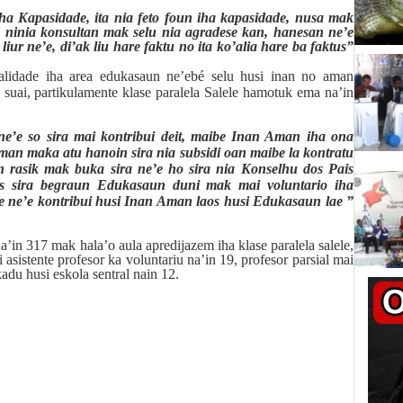
ha Kapasidade, ita nia feto foun iha kapasidade, nusa mak
lu, ninia konsultan mak selu nia agradese kan, hanesan ne’e
 liur ne’e, di’ak liu hare faktu no ita k
o’a
lia hare ba faktus”
ialidade iha area edukasaun ne’ebé selu husi inan no aman
u suai, partikulamente klase paralela Salele hamotuk ema na’in
 ne’e so sira mai kontribui deit, maibe Inan Aman iha ona
man maka atu hanoin sira nia subsidi oan maibe la kontratu
rasik mak buka sira ne’e ho sira nia Konselhu dos Pais
is sira begraun Edukasaun duni mak mai voluntario iha
ibe ne’e kontribui husi Inan Aman laos husi Edukasaun lae ”
in 317 mak hala’o aula apredijazem iha klase paralela salele,
sistente profesor ka voluntariu na’in 19, profesor parsial mai
adu husi eskola sentral nain 12.