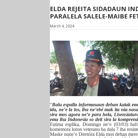
ELDA REJEITA SIDADAUN IN
PARALELA SALELE-MAIBE F
March 4, 2024
“
B
alu espal
l
a informasaun dehan katak ema 
ida, ne’e la los, iha ne’ebé mak ita nia n
sira mos agora ne’e para hela, Li
s
ensiatur
ema iha Indonesia so deit sira la kompren
Fatima esplika, Domingo ne’e (03/03) hafoi
komemora loron veteranu ba dala 7 iha resin
Maske nune’e Diretóra Elda mos dehan meres