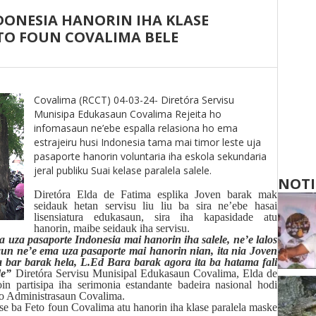
DONESIA HANORIN IHA KLASE
ETO FOUN COVALIMA BELE
Covalima (RCCT) 04-03-24- Diretóra Servisu
Munisipa Edukasaun Covalima Rejeita ho
infomasaun ne’ebe espalla relasiona ho ema
estrajeiru husi Indonesia tama mai timor leste uja
pasaporte hanorin voluntaria iha eskola sekundaria
jeral publiku Suai kelase paralela salele.
NOTI
Diretóra Elda de Fatima esplika Joven barak mak
seidauk hetan servisu liu liu ba sira ne’ebe hasai
lisensiatura edukasaun, sira iha kapasidade atu
hanorin, maibe seidauk iha servisu.
uza pasaporte Indonesia mai hanorin iha salele, ne’e lalos
asaun ne’e ema uza pasaporte mai hanorin nian, ita nia Joven
a bar barak hela, L.Ed Bara barak agora ita ba hatama fali
de”
Diretóra Servisu Munisipal Edukasaun Covalima, Elda de
n partisipa iha serimonia estandante badeira nasional hodi
to Administrasaun Covalima.
e ba Feto foun Covalima atu hanorin iha klase paralela maske