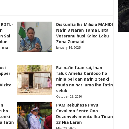
s RDTL-
Diskunfia Eis Milisia MAHIDI
un
Na’in 3 Naran Tama Lista
n Sai
Veteranu husi Kaixa Laku
adun
Zona Zumalai
a mai
January 16, 2025
usi
Rai na’in faan rai, Inan
apper
faluk Amelia Cardoso ho
ninia bei oan na’in 2 tenki
Vizita
muda no hari uma iha fatin
seluk
October 28, 2020
an
PAM Rekuñese Povu
o ho
Covalima Sente Ona
 tenki
Dezenvolvimentu Iha Tinan
a fatin
23 Nia Laran
May 20, 2025