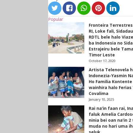
Popular
Fronteira Terrestre
RI, Loke fali, Sidada
RDTL bele halo Viaze
ba Indonesia no Sid
Estrajeiru bele Tam
Timor Leste
October 17, 2020
Artista Telenovela h
Indonezia-Yasmin N
Ho Familia Kontente
wainhira halo Ferias 
Covalima
January 10, 2025
Rai na’in faan rai, In
faluk Amelia Cardos
ninia bei oan na’in 2
muda no hari uma ih
seluk