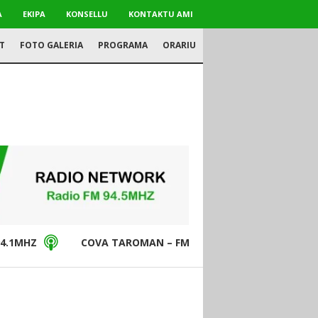
A
EKIPA
KONSELLU
KONTAKTU AMI
T
FOTO GALERIA
PROGRAMA
ORARIU
4.1MHZ
COVA TAROMAN – FM94.5MHZ
DON BO