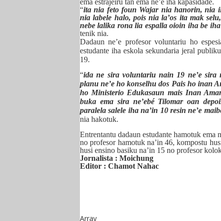
ema estrajeiru tan ema ne’e iha kapasidade.
“
ita nia feto foun Wajar
nia
hanorin, nia i
nia labele halo, pois nia la’os ita mak se
nebe lalika rona lia espal
l
a oioin iha be iha
tenik nia.
Dadaun ne’e profesor voluntariu ho espes
estudante iha eskola sekundaria jeral publik
19.
“
ida
n
e sira voluntariu nain 19 ne’e sira
planu ne’e ho konselhu dos Pais ho inan A
ho Ministerio Edukasaun mais Inan Aman 
buka ema sira ne’ebé Tilomar oan depo
paralela salele iha na’in 10 resin ne’e ma
nia hakotuk.
Entrentantu dadaun estudante hamotuk ema na’
no profesor hamotuk na’in 46, kompostu husi a
husi ensino basiku na’in 15 no profesor kolok
Jornalista : Moichung
Editor : Chamot Nahac
Array