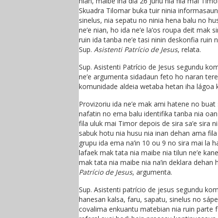
nian, maibe iha dia 26 Juñu nia fila mai Timo
Skuadra Tilomar buka tuir ninia informasaun 
sinelus, nia sepatu no ninia hena balu no hus
ne’e nian, ho ida ne’e la’os roupa deit mak 
ruin ida tanba ne’e tasi ninin deskonfia ruin 
Sup.
Asistenti Patrício de Jesus
, relata.
Sup. Asistenti Patrício de Jesus segundu k
ne’e argumenta sidadaun feto ho naran teres
komunidade aldeia wetaba hetan iha lágoa ka
Provizoriu ida ne’e mak ami hatene no buat s
nafatin no ema balu identifika tanba nia oa
fila uluk mai Timor depois de sira sa’e sira 
sabuk hotu nia husu nia inan dehan ama fila u
grupu ida ema na’in 10 ou 9 no sira mai la 
lafaek mak tata nia maibe nia tilun ne’e kane
mak tata nia maibe nia na’in deklara dehan h
Patrício de Jesus
, argumenta.
Sup. Asistenti patrício de jesus segundu ko
hanesan kalsa, faru, sapatu, sinelus no sáp
covalima enkuantu matebian nia ruin parte fa