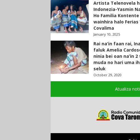
Artista Telenovela h
Indonezia-Yasmin N
Ho Familia Kontente
wainhira halo Ferias 
Covalima
January 10, 2025
Rai na’in faan rai, In
faluk Amelia Cardos
ninia bei oan na’in 2
muda no hari uma ih
seluk
October 29, 2020
Atualiza not