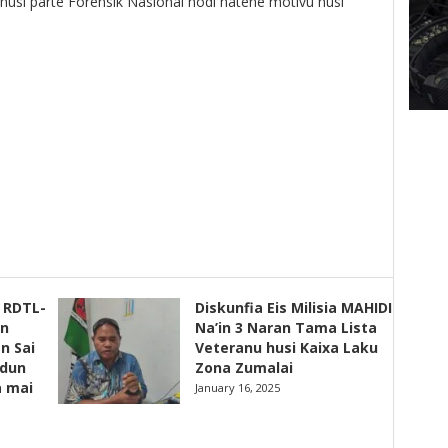
 husi parte Forensik Nasionál hodi hatene motivu husi
s RDTL-
Diskunfia Eis Milisia MAHIDI
un
Na’in 3 Naran Tama Lista
n Sai
Veteranu husi Kaixa Laku
adun
Zona Zumalai
a mai
January 16, 2025