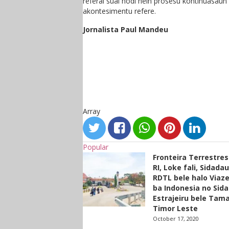
referal suai hodi hein prosesu kontinuasaun
akontesimentu refere.
Jornalista Paul Mandeu
Array
Popular
Fronteira Terrestre
RI, Loke fali, Sidada
RDTL bele halo Viaze
ba Indonesia no Sid
Estrajeiru bele Tam
Timor Leste
October 17, 2020