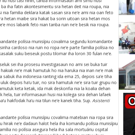
r liu husi tasi ninin, tanba informasaun ami simu husi
ba iha fatin akontesimentu sra hetan deit nia roupa, nia
i nia familia deklara katak sasan sira ne’e ami nia oan feto
sira hetan maibe sira hakat ba sorin uitoan sira hetan mos
ne’e mos labarik feto nian tanba ruin ne’e besik nia roupa.
omandante polísia munisípiu covalima segundu komandante
inha cardoso nia ruin no ropa ne’e parte família polísia no
salak suku beiseuk postu tilomar iha loron 30 fulan ne’e.
eluk sei iha prosesu investigasaun no ami sei buka tuir
n hakiak ne’e mak hamutuk ho nia haruka nia inan ne’e mak
nia sabuk iha indonesia ranting ida ema 25, depois sa’e tiha
luk depois ha’u tuir, no sira hamutuk ne’e sira tuir grupu no
hamutuk keta ketak, ida mak deskonfia nia la koalia dehan
k hela, tuir informasaun husi nia kolega sira dehan lafaek
a’u hakfodak ha’u nia tilun ne’e kanek tiha. Sup.
Asistenti
mandante polísia munisípiu covalima matebian nia ropa sira
eu hirak ne’e dadaun halot hela iha komandu polísia munisípiu
mília no polísia asegura hela iha sala mortuáriu ospital