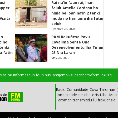
usi
Rai na’in faan rai, Inan
apper
faluk Amelia Cardoso ho
ninia bei oan na’in 2 tenki
Vizita
muda no hari uma iha fatin
seluk
October 28, 2020
an
PAM Rekuñese Povu
o ho
Covalima Sente Ona
 tenki
Dezenvolvimentu Iha Tinan
a fatin
23 Nia Laran
May 20, 2025
isias ou informasaun foun husi ami
[email-subscribers-form id="1"]
Radio Comunidade Cova Taroman (R
komunidade ne ebe ezisti iha Mun
Taroman transmitidu liu frekuensia