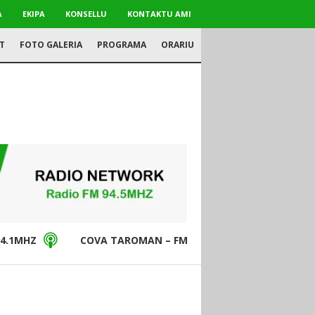
A
EKIPA
KONSELLU
KONTAKTU AMI
T
FOTO GALERIA
PROGRAMA
ORARIU
4.1MHZ
COVA TAROMAN – FM94.5MHZ
DON BO