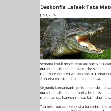
Deskonfia Lafaek Tata Mat
July 1, 2026
semana kotuk ho objetivu atu sae Sintu War
durante besik semana ida maibe sidadaun ne’e
tata mate iha area wetaba postu tilomar nune
fronteira terestre direita ho indonézia.
Segundu komandante polísia munisípiu covali
durante besik semana família ho polísia heta
matebian uja hanesan kalsa, faru, sinelus, 
Tuir informasaun katak sira ba sorin iha lor