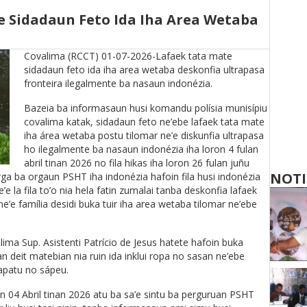
e Sidadaun Feto Ida Iha Area Wetaba
Covalima (RCCT) 01-07-2026-Lafaek tata mate
sidadaun feto ida iha area wetaba deskonfia ultrapasa
fronteira ilegalmente ba nasaun indonézia.
Bazeia ba informasaun husi komandu polísia munisípiu
covalima katak, sidadaun feto ne’ebe lafaek tata mate
iha área wetaba postu tilomar ne’e diskunfia ultrapasa
ho ilegalmente ba nasaun indonézia iha loron 4 fulan
abril tinan 2026 no fila hikas iha loron 26 fulan juñu
NOTI
ga ba orgaun PSHT iha indonézia hafoin fila husi indonézia
 la fila to’o nia hela fatin zumalai tanba deskonfia lafaek
’e família desidi buka tuir iha area wetaba tilomar ne’ebe
ma Sup. Asistenti Patrício de Jesus hatete hafoin buka
n deit matebian nia ruin ida inklui ropa no sasan ne’ebe
sapatu no sápeu.
on 04 Abril tinan 2026 atu ba sa’e sintu ba perguruan PSHT