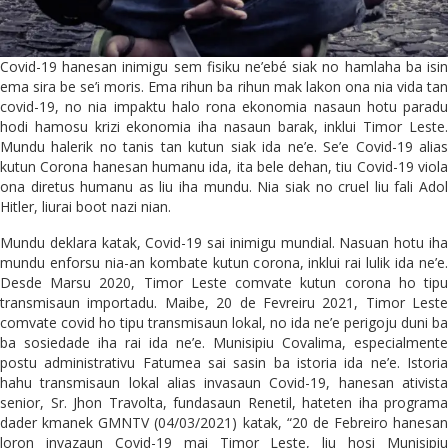
Covid-19 hanesan inimigu sem fisiku ne’ebé siak no hamlaha ba isin
ema sira be se’i moris. Ema rihun ba rihun mak lakon ona nia vida tan
covid-19, no nia impaktu halo rona ekonomia nasaun hotu paradu
hodi hamosu krizi ekonomia iha nasaun barak, inklui Timor Leste.
Mundu halerik no tanis tan kutun siak ida ne’e. Se’e Covid-19 alias
kutun Corona hanesan humanu ida, ita bele dehan, tiu Covid-19 viola
ona diretus humanu as liu iha mundu. Nia siak no cruel liu fali Adol
Hitler, liurai boot nazi nian.
Mundu deklara katak, Covid-19 sai inimigu mundial. Nasuan hotu iha
mundu enforsu nia-an kombate kutun corona, inklui rai lulik ida ne’e.
Desde Marsu 2020, Timor Leste comvate kutun corona ho tipu
transmisaun importadu. Maibe, 20 de Fevreiru 2021, Timor Leste
comvate covid ho tipu transmisaun lokal, no ida ne’e perigoju duni ba
ba sosiedade iha rai ida ne’e. Munisipiu Covalima, especialmente
postu administrativu Fatumea sai sasin ba istoria ida ne’e. Istoria
hahu transmisaun lokal alias invasaun Covid-19, hanesan ativista
senior, Sr. Jhon Travolta, fundasaun Renetil, hateten iha programa
dader kmanek GMNTV (04/03/2021) katak, “20 de Febreiro hanesan
loron invazaun Covid-19 mai Timor Leste, liu hosi Munisipiu