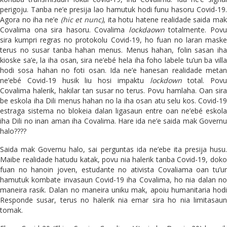
perigoju. Tanba ne’e presija lao hamutuk hodi funu hasoru Covid-19.
Agora no iha ne’e
(hic et nunc)
, ita hotu hatene realidade saida ma
Covalima ona sira hasoru. Covalima
lockdaown
totalmente. Pov
sira kumpri regras no protokolu Covid-19, ho fuan no laran maske
terus no susar tanba hahan menus. Menus hahan, folin sasan iha
kioske sa’e, la iha osan, sira ne’ebé hela iha foho labele tu’un ba villa
hodi sosa hahan no foti osan. Ida ne’e hanesan realidade metan
ne’ebé Covid-19 husik liu hosi impaktu
lockdown
total. Povu
Covalima halerik, hakilar tan susar no terus. Povu hamlaha. Oan sira
be eskola iha Dili menus hahan no la iha osan atu selu kos. Covid-19
estraga sistema no blokeia dalan ligasaun entre oan ne’ebé eskola
iha Dili no inan aman iha Covalima. Hare ida ne’e saida mak Governu
halo????
Saida mak Governu halo, sai perguntas ida ne’ebe ita presija husu.
Maibe realidade hatudu katak, povu nia halerik tanba Covid-19, doko
fuan no hanoin joven, estudante no ativista Covaliama oan tu’ur
hamutuk kombate invasaun Covid-19 iha Covalima, ho nia dalan no
maneira rasik. Dalan no maneira uniku mak, apoiu humanitaria hodi
Responde susar, terus no halerik nia emar sira ho nia limitasaun
tomak.