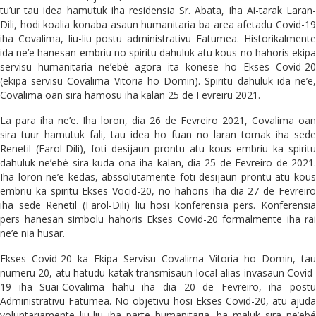
tu’ur tau idea hamutuk iha residensia Sr. Abata, iha Ai-tarak Laran-
Dili, hodi koalia konaba asaun humanitaria ba area afetadu Covid-19
iha Covalima, liu-liu postu administrativu Fatumea. Historikalmente
ida ne’e hanesan embriu no spiritu dahuluk atu kous no hahoris ekipa
servisu humanitaria ne’ebé agora ita konese ho Ekses Covid-20
(ekipa servisu Covalima Vitoria ho Domin). Spiritu dahuluk ida ne’e,
Covalima oan sira hamosu iha kalan 25 de Fevreiru 2021.
La para iha ne’e. Iha loron, dia 26 de Fevreiro 2021, Covalima oan
sira tuur hamutuk fali, tau idea ho fuan no laran tomak iha sede
Renetil (Farol-Dili), foti desijaun prontu atu kous embriu ka spiritu
dahuluk ne’ebé sira kuda ona iha kalan, dia 25 de Fevreiro de 2021.
Iha loron ne’e kedas, abssolutamente foti desijaun prontu atu kous
embriu ka spiritu Ekses Vocid-20, no hahoris iha dia 27 de Fevreiro
iha sede Renetil (Farol-Dili) liu hosi konferensia pers. Konferensia
pers hanesan simbolu hahoris Ekses Covid-20 formalmente iha rai
ne’e nia husar.
Ekses Covid-20 ka Ekipa Servisu Covalima Vitoria ho Domin, tau
numeru 20, atu hatudu katak transmisaun local alias invasaun Covid-
19 iha Suai-Covalima hahu iha dia 20 de Fevreiro, iha postu
Administrativu Fatumea. No objetivu hosi Ekses Covid-20, atu ajuda
voluntariamente liu-liu iha parte humanitaria, ba maluk sira ne’ebé