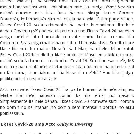
Ekses Covid-20 (Ekipa Servisu Covalima Vitoria ho Domin-20) hamrik
metin hanesan asuwain, voluntariamente sai amigu
front line
sira
ne’ebé durante ne’e luta funu hasoru inimigu kutun Corona.
Doutor/a, imfermeiru/a sira hakotu linha covid-19 iha parte saude,
Ekses Covid-20 voluntariamente iha parte humanitaria. Ita bele
dehan Governu (MS) no nia ekipa tomak no Ekses Covid-20 hanesan
amigu ne’ebé luta hamutuk comvate surtu kutun corona iha
Covalima. Sira amigu maibe hamrik iha diferensia klase. Se’e ita hare
klase ida ne’e ho matan filosofu Karl Max, hau bele dehan katak
Ekses Covid-20 hamrik iha klase proletar. Klase ema kiik no mukit
ne’ebé voluntariamente luta kontra Covid-19. Se’e hanesan ne’e, MS
no nia ekipa tomak ne’ebé hetan osan fulan-fulan no iha osan lao sai
no lao tama, tuur hakmaan iha klase ida ne’ebé? Hau lakoi julga,
publiku bele fo resposta rasik.
Aktu comvate Ekses Covid-20 iha parte humanitaria ne’e simples.
Maibe ida ne’e hanesan domin ba nia emar no nasaun.
Simplesmente ita bele dehan, Ekses Covid-20 comvate surtu corona
ho domin no sei manan ho domin sem intensaun politika no aktu
politizasaun.
Ekses Covid-20 Uma Acto
Unity in Diversity