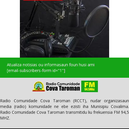
Atualiza notisias ou informasaun foun husi ami
[email-subscribers-form id="1"]
Radio Comunidade Cova Taroman (RCCT), nudar organizasaun
media (radio) komunidade ne ebe ezisti iha Munisipiu Covalima.
Radio Comunidade Cova Taroman transmitidu liu frekuensia FM 94,5
MHZ.