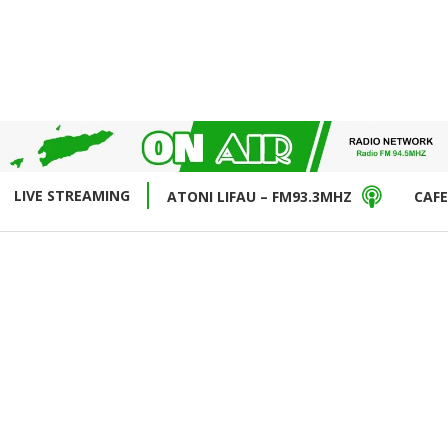
LIVE STREAMING
ATONI LIFAU – FM93.3MHZ
CAFE