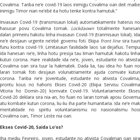
Covalima. Tanba ne’e covid-19 laos inimigu Covalima oan deit maibe
inimigu Timor nian ne’ebé ita hotu tenke kontra hamutuk.”
Invasaun Covid-19 (transmisaun lokal) automatikamente haterus no
hasusar povu Covalima tomak.
Lockdaown
totalmente hanesa
dalan primeiru hakotu linha invasaun Covid-19 (tranmisaun lokal). Ida
ne’e desijaun urgente ne’ebé governu foti. Ekipa
front line
sira tuu
funu kontra covid-19. Limitasaun fasilidade laos sai dejafius. Tempu
ida hanesan ne’e, linha hotu presija tau liman hamutuk hakotu linha
kutun corona. Hare realidade ida ne’e, joven, estudante no ativista
Covalima oan sira tuur la hakmatek. Dada lia, tau idea ho fuan no
laran tomak foti desijaun volunatriamente ajuda comvate kutun
corona. Tanba ne’e Joventude, estudante no ativista Covalima,
prontu kous no hahoris Ekses Covid-20 (Ekipa Servisu Covalima
Vitoria ho Domin-20) komvate Covid-19. Voluntariamente Ekses
Covid-20 deklara sira nia-an, ho fuan no laran tomak apoiu Governu
atu kombate kutun corona, liu-liu iha parte humanitaria. Ida ne’e mak
mentalidade no spiritu voluntarianismu no nasionalismu hosi
Covalima oan, Timor Leste nia oan.
Ekses Covid-20, Saida Lo’os?
Iha mediu Fevreiro, joven, estudante no ativista Covaliman oan sira