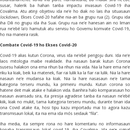
susar, halerik ba hahan tanba impactu invasaun Covid-19 iha
Covalima. Atu atinji objetivu ida ne’e ho diak no lais iha situasaun
lockdown
, Ekses Covid-20 hafahe nia-an ba grupu rua (2). Grupu ida
iha Dili no grupu ida iha Suai. Grupu rua ne’e hanesan ain no liman
rua ne’ebé la’o hamutuk atu servisu ho Governu komvate Covid-19,
ho nia maneira rasik.
Combate Covid-19 ho Ekses Covid-20
Covid-19 alias kutun Corona, virus ida ne’ebé perigoju duni. Ida ne’e
laos mitologia maibe realidade. Iha nasaun barak kutun Corona
susesu halakon ona ema rihun ba rihun nia vida. Nia la hare ema ne’e
riku ka kiak, beik ka matenek, fiar rai lulik ka la fiar rai lulik. Nia la hare
nasaun ne’e mudansa ka kiak. Nia la hare nasasaun ne’e tama
kategoria terseru mundu, ka primeiru mundu. Kutun corona so
hatene deit mak atake e halakon vida. Bainhira halo komparasaun ho
nasaun avansadu sira, ita presija agradese tanba ita nasaun ne’ebé
kiik, kiak no mukit, tama kategoria terseru mundu, durante tinan ida
ona Covid atake ita, hosi tipu kazu importadu mai to agora kazu
transmisaun lokal, ita nia ema ida mós seidauk “fila”.
Iha media, ita sempre rona no hare komentariu no informasaun
konaba transmisaun lokal covid-19, iha Covalima. Ida ne’e signal