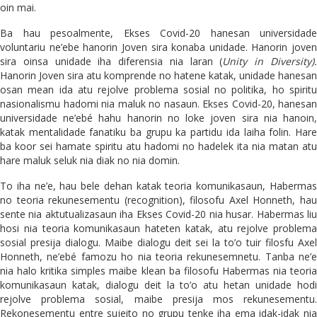
oin mai.
Ba hau pesoalmente, Ekses Covid-20 hanesan universidade
voluntariu ne’ebe hanorin Joven sira konaba unidade. Hanorin joven
sira oinsa unidade iha diferensia nia laran (
Unity in Diversity)
Hanorin Joven sira atu komprende no hatene katak, unidade hanesan
osan mean ida atu rejolve problema sosial no politika, ho spiritu
nasionalismu hadomi nia maluk no nasaun. Ekses Covid-20, hanesan
universidade ne’ebé hahu hanorin no loke joven sira nia hanoin,
katak mentalidade fanatiku ba grupu ka partidu ida laiha folin. Hare
ba koor sei hamate spiritu atu hadomi no hadelek ita nia matan atu
hare maluk seluk nia diak no nia domin.
To iha ne’e, hau bele dehan katak teoria komunikasaun, Habermas
no teoria rekunesementu (recognition), filosofu Axel Honneth, hau
sente nia aktutualizasaun iha Ekses Covid-20 nia husar. Habermas liu
hosi nia teoria komunikasaun hateten katak, atu rejolve problema
sosial presija dialogu. Maibe dialogu deit sei la to’o tuir filosfu Axel
Honneth, ne’ebé famozu ho nia teoria rekunesemnetu. Tanba ne’e
nia halo kritika simples maibe klean ba filosofu Habermas nia teoria
komunikasaun katak, dialogu deit la to’o atu hetan unidade hodi
rejolve problema sosial, maibe presija mos rekunesementu.
Rekonesementu entre sujeito no grupu tenke iha ema idak-idak nia