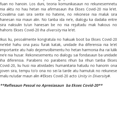
fuan no hanoin. Los duni, teoria komunikasaun no rekunesemnetu
nia aktu no hau hetan nia afirmasaun iha Ekses Covid-20 nia le’et.
Covalima oan sira sente no hatene, no rekonese nia maluk sira
hanesan nia maun alin. No tanba ida ne’e, dialogu ka dadalia entre
sira naksulin tu’un hanesan be no nia rejultadu mak hakous no
hahoris Ekses Covid-20 iha
diversity
nia le’et.
Ikus liu, pesoalmente kongratula no hakuak boot ba Ekses Covid-20
ne’ebé hahu ona pasu furak katak, unidade iha diferensia nia le’et
importante atu halo dejemvolbimentu ho hetan harmonia iha rai lulik
ne’e nia husar. Rekonesementu no dialogu sai fondasaun ba unidade
iha diferensia. Parabens no parabens rihun ba rihun tanba Ekses
Covid-20, liu husi nia atividades humanitaria hatudu no hanorin ona
joven sira, tempu to’o ona no sei la tarde atu hamutuk no rekunese
malu nu’udar maun alin #Ekses Covid-20 acto
Unity in Diversity
#.
**Reflesaun Pesoal no Apresiasaun
ba Ekses Covid-20**