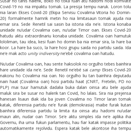
Susar no tanis halerik, doko no toka fuan atu hadomi hodi komvate
Covid-19 no nia impaktu tomak. La presija tempu naruk. Loron tolu
nia laran Ekses Covid-20 (Ekipa Servisu Covalima Vitoria ho Domin-
20) formalmente hamrik metin ho nia limitasaun tomak ajuda nia
emar sira. Sede Renetil sai sasin ba istoria ida ne’e. Istoria konaba
unidade nu’udar Covalima oan, nu’udar Timor oan. Ekses Covid-20
hatudu aktu extraordinariu konaba unidade. Covalima oan hamutuk
lololiman, tau idea, kesi fuan ho domin ba nia emar sira, la hare ba
koor. La hare ba suco, la hare hosi grupu saida no partidu saida. Ida
ne’e mak acto
unity indiversity
ne’ebé covalima oan hatudu.
Nu’udar Covalima oan, hau sente haksolok no orgulho tebes bainhira
hare unidade ida ne’e. Sede Renetil ne’ebé sai
camp
Ekses Covid-2
nakonu ho Covalima nia oan. No orgulho liu tan bainhira deputadu
nain haat (Covalima oan) hosi partidu haat (CNRT, Fretelin, PD no
PLP) mai tuur hamutuk dadalia buka dalan oinsa atu bele ajuda
maluk sira be susar no halerik tan Covid, ho lalais. Sira nia prejensa
hanesan lisaun diak ida ba joven Covalima no Timor laran tomak
katak, diferensia partidu ne’e furak (demokrasia) maibe furak liutan
bainhira diferensia partidu la limita ita oinsa atu hadomi nu’udar
maun alin, nudar oan Timor. Se’e aktu simples ida ne’e aplika iha
Governu, iha uma fukun parlamentu, hau fiar katak impasse politika
automatikamente rejolvidu. Espera katak bele akontose iha tempu