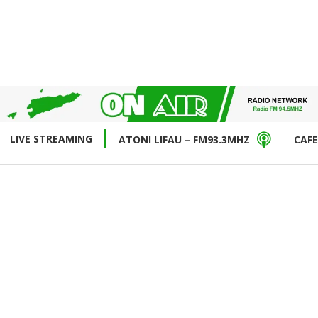
LIVE STREAMING
ATONI LIFAU – FM93.3MHZ
CAFE