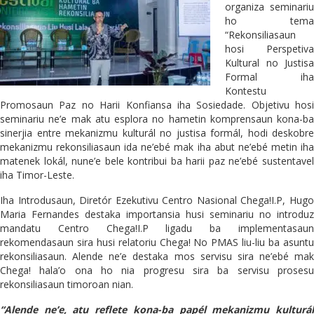
organiza seminariu
ho tema
“Rekonsiliasaun
hosi Perspetiva
Kultural no Justisa
Formal iha
Kontestu
Promosaun Paz no Harii Konfiansa iha Sosiedade. Objetivu hosi
seminariu ne’e mak atu esplora no hametin komprensaun kona-ba
sinerjia entre mekanizmu kulturál no justisa formál, hodi deskobre
mekanizmu rekonsiliasaun ida ne’ebé mak iha abut ne’ebé metin iha
matenek lokál, nune’e bele kontribui ba harii paz ne’ebé sustentavel
iha Timor-Leste.
Iha Introdusaun, Diretór Ezekutivu Centro Nasional Chega!I.P, Hugo
Maria Fernandes destaka importansia husi seminariu no introduz
mandatu Centro Chega!I.P ligadu ba implementasaun
rekomendasaun sira husi relatoriu Chega! No PMAS liu-liu ba asuntu
rekonsiliasaun. Alende ne’e destaka mos servisu sira ne’ebé mak
Chega! hala’o ona ho nia progresu sira ba servisu prosesu
rekonsiliasaun timoroan nian.
“Alende ne’e, atu reflete kona-ba papél mekanizmu kulturál