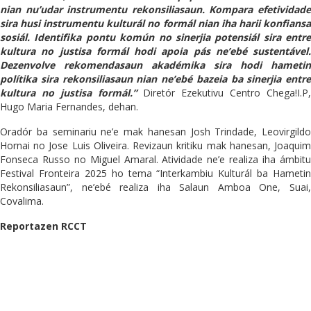
nian nu’udar instrumentu rekonsiliasaun. Kompara efetividade
sira husi instrumentu kulturál no formál nian iha harii konfiansa
sosiál. Identifika pontu komún no sinerjia potensiál sira entre
kultura no justisa formál hodi apoia pás ne’ebé sustentável.
Dezenvolve rekomendasaun akadémika sira hodi hametin
polítika sira rekonsiliasaun nian ne’ebé bazeia ba sinerjia entre
kultura no justisa formál.”
Diretór Ezekutivu Centro Chega!I.P,
Hugo Maria Fernandes, dehan.
Oradór ba seminariu ne’e mak hanesan Josh Trindade, Leovirgildo
Hornai no Jose Luis Oliveira. Revizaun kritiku mak hanesan, Joaquim
Fonseca Russo no Miguel Amaral. Atividade ne’e realiza iha ámbitu
Festival Fronteira 2025 ho tema “Interkambiu Kulturál ba Hametin
Rekonsiliasaun”, ne’ebé realiza iha Salaun Amboa One, Suai,
Covalima.
Reportazen RCCT