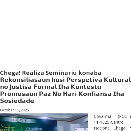
Chega! Realiza Seminariu konaba
𝗥𝗲𝗸𝗼𝗻𝘀𝗶𝗹𝗶𝗮𝘀𝗮𝘂𝗻 𝗵u𝘀𝗶 𝗣𝗲𝗿𝘀𝗽𝗲𝘁𝗶𝘃𝗮 𝗞𝘂𝗹𝘁𝘂𝗿𝗮𝗹
𝗻𝗼 𝗝𝘂𝘀𝘁𝗶𝘀𝗮 𝗙𝗼𝗿𝗺𝗮𝗹 𝗜𝗵𝗮 𝗞𝗼𝗻𝘁𝗲𝘀𝘁𝘂
𝗣𝗿𝗼𝗺𝗼𝘀𝗮𝘂𝗻 𝗣𝗮𝘇 𝗡𝗼 𝗛𝗮𝗿𝗶 𝗞𝗼𝗻𝗳𝗶𝗮𝗻𝘀𝗮 𝗜𝗵𝗮
𝗦𝗼𝘀𝗶𝗲𝗱𝗮𝗱𝗲
October 11, 2025
Covalima (RCCT)
11-1025-Centro
Nacional Chega!I.P