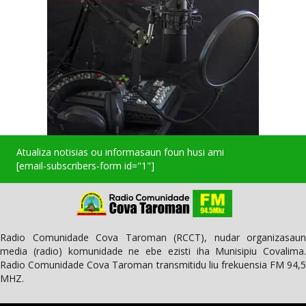
Atualiza notisias ou informasaun foun husi ami
[email-subscribers-form id="1"]
Radio Comunidade Cova Taroman (RCCT), nudar organizasaun
media (radio) komunidade ne ebe ezisti iha Munisipiu Covalima.
Radio Comunidade Cova Taroman transmitidu liu frekuensia FM 94,5
MHZ.