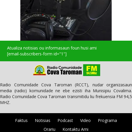
Atualiza notisias ou informasaun foun husi ami
[email-subscribers-form id="1"]
Radio Comunidade Cova Taroman (RCCT), nudar organizasaun
media (radio) komunidade ne ebe ezisti iha Munisipiu Covalima.
Radio Comunidade Cova Taroman transmitidu liu frekuensia FM 94,5
MHZ.
Faktus
Notisias
Podcast
Video
Programa
Orariu
Kontaktu Ami