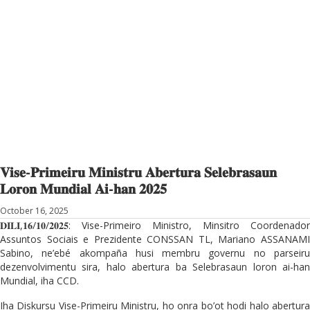
𝐕𝐢𝐬𝐞-𝐏𝐫𝐢𝐦𝐞𝐢𝐫𝐮 𝐌𝐢𝐧𝐢𝐬𝐭𝐫𝐮 𝐀𝐛𝐞𝐫𝐭𝐮𝐫𝐚 𝐒𝐞𝐥𝐞𝐛𝐫𝐚𝐬𝐚𝐮𝐧
𝐋𝐨𝐫𝐨𝐧 𝐌𝐮𝐧𝐝𝐢𝐚𝐥 𝐀𝐢-𝐡𝐚𝐧 𝟐𝟎𝟐𝟓
October 16, 2025
𝐃𝐈𝐋𝐈,𝟏𝟔/𝟏𝟎/𝟐𝟎𝟐𝟓: Vise-Primeiro Ministro, Minsitro Coordenador
Assuntos Sociais e Prezidente CONSSAN TL, Mariano ASSANAMI
Sabino, ne’ebé akompaña husi membru governu no parseiru
dezenvolvimentu sira, halo abertura ba Selebrasaun loron ai-han
Mundial, iha CCD.
Iha Diskursu Vise-Primeiru Ministru, ho onra bo’ot hodi halo abertura