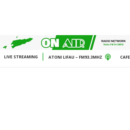
LIVE STREAMING
ATONI LIFAU – FM93.3MHZ
CAFE