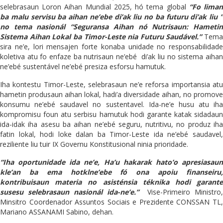
selebrasaun Loron Aihan Mundial 2025, hó tema global
“Fo lima
ba malu servisu ba aihan ne’ebe di’ak liu no ba futuru di’ak liu ”
no tema nasionál “Seguransa Aihan nó Nutrisaun: Hametin
Sistema Aihan Lokal ba Timor-Leste nia Futuru Saudável.”
Tema
sira ne’e, lori mensajen forte konaba unidade no responsabilidade
koletiva atu fo enfaze ba nutrisaun ne’ebé di’ak liu no sistema aihan
ne’ebé sustentável ne’ebé presiza esforsu hamutuk.
Iha kontestu Timor-Leste, selebrasaun ne’e reforsa importansia atu
hametin produsaun aihan lokal, hadi’a diversidade aihan, no promove
konsumu ne’ebé saudavel no sustentavel. Ida-ne’e husu atu iha
kompromisu foun atu serbisu hamutuk hodi garante katak sidadaun
ida-idak iha asesu ba aihan ne’ebé seguru, nutritivu, no produz iha
fatin lokal, hodi loke dalan ba Timor-Leste ida ne’ebé saudavel,
reziliente liu tuir IX Governu Konstitusional ninia prioridade.
“Iha oportunidade ida ne’e, Ha’u hakarak hato’o apresiasaun
kle’an ba ema hotklne’ebe fó ona apoiu finanseiru,
kontribuisaun materia no asisténsia téknika hodi garante
susesu selebrasaun nasionál ida-ne’e.”
Vise-Primeiro Ministro,
Minsitro Coordenador Assuntos Sociais e Prezidente CONSSAN TL,
Mariano ASSANAMI Sabino, dehan.