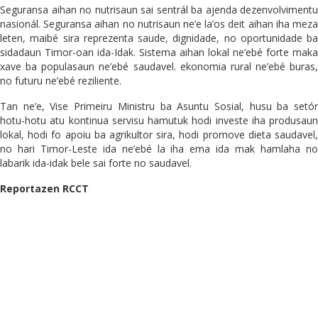
Seguransa aihan no nutrisaun sai sentrál ba ajenda dezenvolvimentu
nasionál. Seguransa aihan no nutrisaun ne’e la’os deit aihan iha meza
leten, maibé sira reprezenta saude, dignidade, no oportunidade ba
sidadaun Timor-oan ida-Idak. Sistema aihan lokal ne’ebé forte maka
xave ba populasaun ne’ebé saudavel. ekonomia rural ne’ebé buras,
no futuru ne’ebé reziliente.
Tan ne’e, Vise Primeiru Ministru ba Asuntu Sosial, husu ba setór
hotu-hotu atu kontinua servisu hamutuk hodi investe iha produsaun
lokal, hodi fo apoiu ba agrikultor sira, hodi promove dieta saudavel,
no hari Timor-Leste ida ne’ebé la iha ema ida mak hamlaha no
labarik ida-idak bele sai forte no saudavel.
Reportazen RCCT